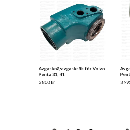
Avgasknä/avgaskrök för Volvo
Avga
Penta 31, 41
Penta
3 800 kr
3 99