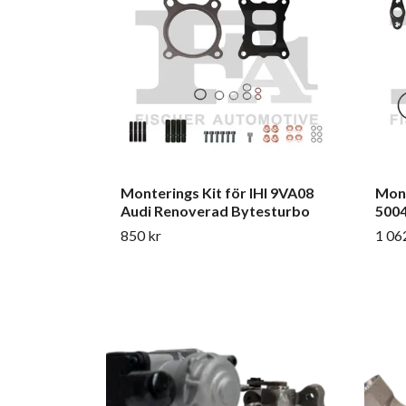
Monterings Kit för IHI 9VA08
Mont
Audi Renoverad Bytesturbo
500
850 kr
1 06