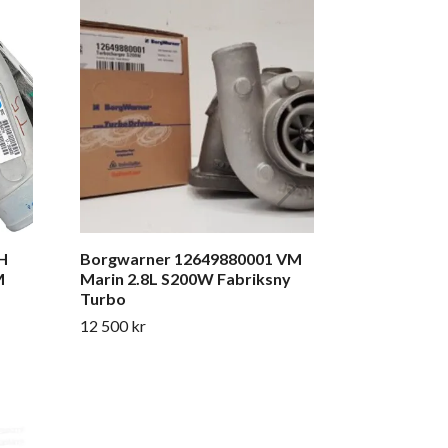
Cummins 40
HE400VG Sc
/ 2454862
40 000 kr
H
Borgwarner 12649880001 VM
M
Marin 2.8L S200W Fabriksny
Turbo
12 500 kr