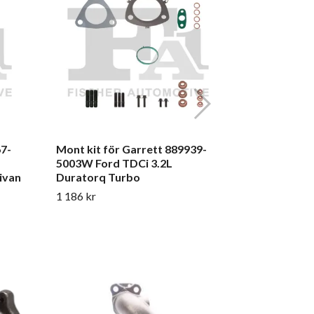
Turbo
1 812 kr
67-
Mont kit för Garrett 889939-
5003W Ford TDCi 3.2L
ivan
Duratorq Turbo
1 186 kr