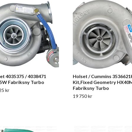
et 4035375 / 4038471
Holset / Cummins 3536621
5W Fabriksny Turbo
Kit,Fixed Geometry HX40
Fabriksny Turbo
25 kr
19 750 kr