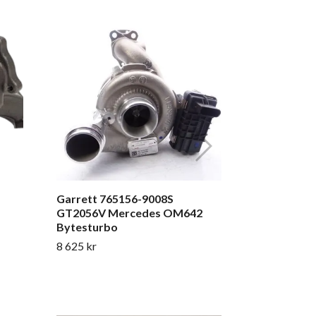
Garrett 76
GT2056V M
Fabriksny 
14 250 kr
Garrett 765156-9008S
GT2056V Mercedes OM642
Bytesturbo
8 625 kr