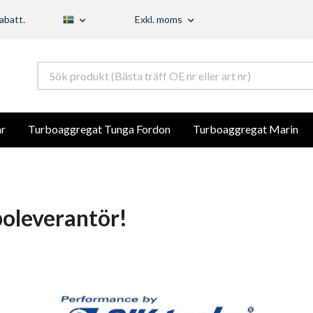
abatt.
Exkl. moms
r
Turboaggregat Tunga Fordon
Turboaggregat Marin
boleverantör!