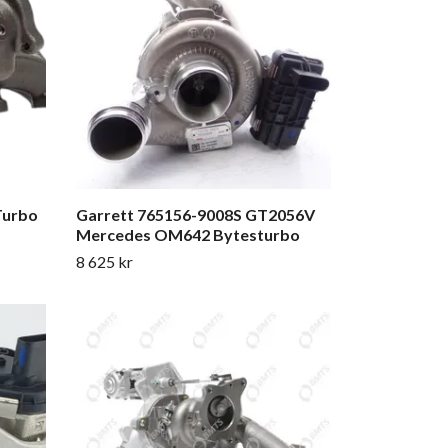
Turbo
Garrett 765156-9008S GT2056V
Mercedes OM642 Bytesturbo
8 625 kr