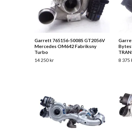
Garrett 765156-5008S GT2056V
Garre
Mercedes OM642 Fabriksny
Bytes
Turbo
TRANS
14 250 kr
8 375 