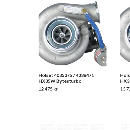
Holset 4035375 / 4038471
Hols
HX35W Bytesturbo
HX3
12 475 kr
13 7