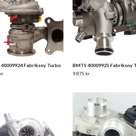
40009924 Fabriksny Turbo
BMTS 40009925 Fabriksny 
kr
9 875 kr