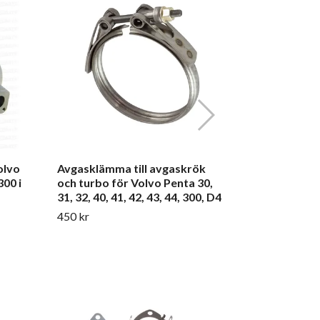
Packningss
turbo -Volv
690 kr
olvo
Avgasklämma till avgaskrök
300 i
och turbo för Volvo Penta 30,
31, 32, 40, 41, 42, 43, 44, 300, D4
450 kr
Mont kit f
1000988016