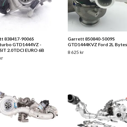
tt 838417-9006S
Garrett 850840-5009S
turbo GTD1444VZ -
GTD1444KVZ Ford 2L Byte
IT 2.0TDCI EURO 6B
8 625 kr
kr