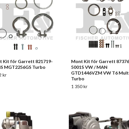
 Kit för Garrett 821719-
Mont Kit för Garrett 8737
4S MGT2256GS Turbo
5001S VW / MAN
GTD1446VZM VW T6 Mult
2 kr
Turbo
1 350 kr