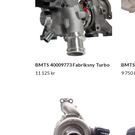
BMTS 40009773 Fabriksny Turbo
BMTS 
11 125 kr
9 750 