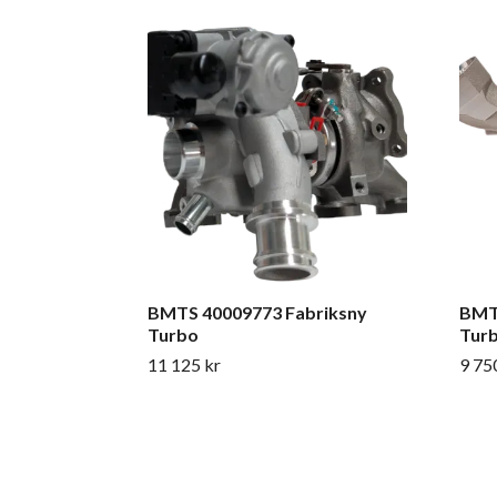
BMTS 40009773 Fabriksny
BMT
Turbo
Tur
11 125 kr
9 75