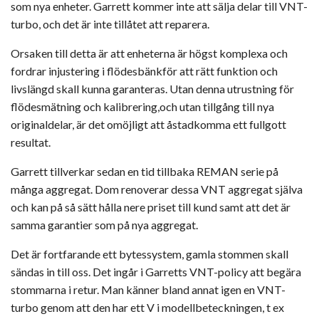
som nya enheter. Garrett kommer inte att sälja delar till VNT-
turbo, och det är inte tillåtet att reparera.
Orsaken till detta är att enheterna är högst komplexa och
fordrar injustering i flödesbänkför att rätt funktion och
livslängd skall kunna garanteras. Utan denna utrustning för
flödesmätning och kalibrering,och utan tillgång till nya
originaldelar, är det omöjligt att åstadkomma ett fullgott
resultat.
Garrett tillverkar sedan en tid tillbaka REMAN serie på
många aggregat. Dom renoverar dessa VNT aggregat själva
och kan på så sätt hålla nere priset till kund samt att det är
samma garantier som på nya aggregat.
Det är fortfarande
ett bytessystem,
gamla stommen skall
sändas in till oss. Det ingår i Garretts VNT-policy att begära
stommarna i retur. Man känner bland annat igen en VNT-
turbo genom att den har ett V i modellbeteckningen, t ex