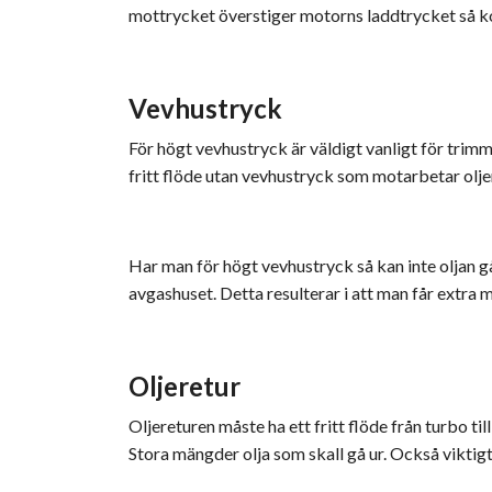
mottrycket överstiger motorns laddtrycket så komm
Vevhustryck
För högt vevhustryck är väldigt vanligt för trim
fritt flöde utan vevhustryck som motarbetar olje
Har man för högt vevhustryck så kan inte oljan gå
avgashuset. Detta resulterar i att man får extra 
Oljeretur
Oljereturen måste ha ett fritt flöde från turbo till
Stora mängder olja som skall gå ur. Också viktigt