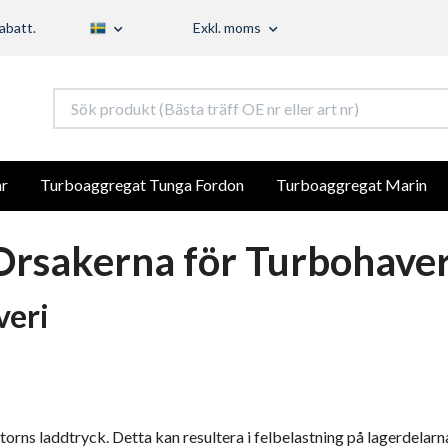
abatt.
Exkl. moms
r
Turboaggregat Tunga Fordon
Turboaggregat Marin
Orsakerna för Turbohaver
veri
torns laddtryck. Detta kan resultera i felbelastning på lagerdela