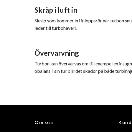
Skräp i luft in
Skräp som kommer in i inloppsrör när turbon snurr
leder till turbohaveri.
Övervarvning
Turbon kan övervarvas om till exempel en insugni
obalans, i sin tur blir det skador på både turbinhj
Om oss
Kund