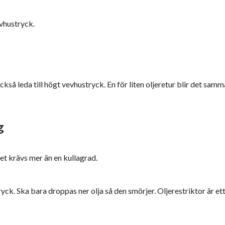
evhustryck.
kså leda till högt vevhustryck. En för liten oljeretur blir det samma
g
et krävs mer än en kullagrad.
ck. Ska bara droppas ner olja så den smörjer. Oljerestriktor är et