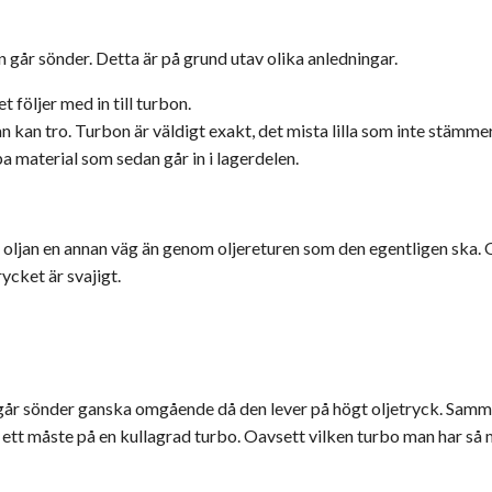
rbon går sönder. Detta är på grund utav olika anledningar.
et följer med in till turbon.
 kan tro. Turbon är väldigt exakt, det mista lilla som inte stämme
a material som sedan går in i lagerdelen.
 tar oljan en annan väg än genom oljereturen som den egentligen s
ycket är svajigt.
at går sönder ganska omgående då den lever på högt oljetryck. Sam
 ett måste på en kullagrad turbo. Oavsett vilken turbo man har så m