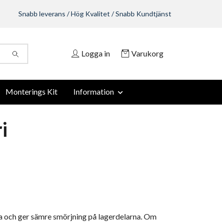
Snabb leverans / Hög Kvalitet / Snabb Kundtjänst
Logga in
Varukorg
Monterings Kit
Information
i
rna och ger sämre smörjning på lagerdelarna. Om