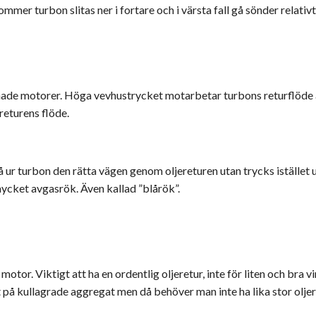
er turbon slitas ner i fortare och i värsta fall gå sönder relativt 
made motorer. Höga vevhustrycket motarbetar turbons returflöde av
returens flöde.
 ur turbon den rätta vägen genom oljereturen utan trycks istället ut
mycket avgasrök. Även kallad ”blårök”.
 motor. Viktigt att ha en ordentlig oljeretur, inte för liten och bra v
 på kullagrade aggregat men då behöver man inte ha lika stor oljer