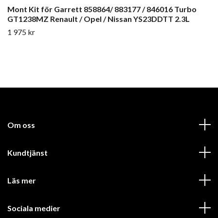
Mont Kit för Garrett 858864/ 883177 / 846016 Turbo
GT1238MZ Renault / Opel / Nissan YS23DDTT 2.3L
1 975 kr
Om oss
Kundtjänst
Läs mer
Sociala medier