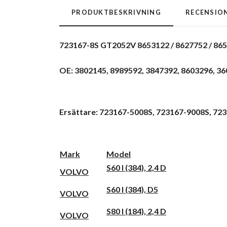
PRODUKTBESKRIVNING
RECENSIO
723167-8S GT2052V 8653122 / 8627752 / 865
OE: 3802145, 8989592, 3847392, 8603296, 3
Ersättare: 723167-5008S, 723167-9008S, 72
Mark
Model
S60 I (384), 2,4 D
VOLVO
S60 I (384), D5
VOLVO
S80 I (184), 2,4 D
VOLVO