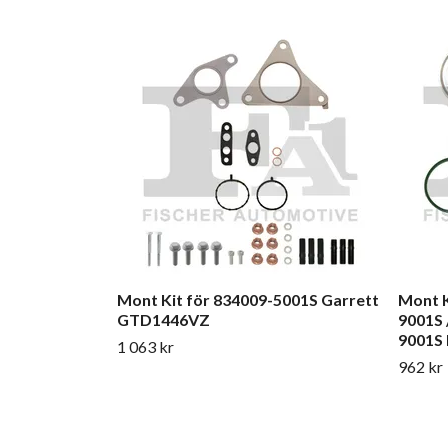
Mont Kit för 834009-5001S Garrett
Mont K
GTD1446VZ
9001S 
9001S
1 063 kr
962 kr