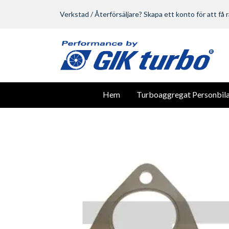
Verkstad / Återförsäljare? Skapa ett konto för att få r
Hem
Turboaggregat Personbila