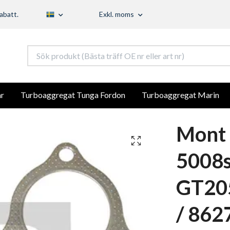
abatt.
Exkl. moms
r
Turboaggregat Tunga Fordon
Turboaggregat Marin
Mont 
5008s
GT20
/ 862