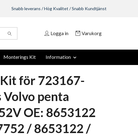
Snabb leverans / Hög Kvalitet / Snabb Kundtjänst
Logga in
Varukorg
Monterings Kit
Information
Kit för 723167-
 Volvo penta
52V OE: 8653122
7752 / 8653122 /