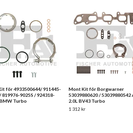
it för 4933500644/ 911445-
Mont Kit för Borgwarner
/ 819976-9025S / 924318-
53039880620 / 53039880542 
 BMW Turbo
2.0L BV43 Turbo
1 312 kr