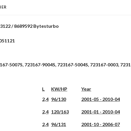
NER
3122 / 8689592 Bytesturbo
6051121
3167-5007S, 723167-9004S, 723167-5004S, 723167-0003, 723
L
KW/HP
Year
2,4
96/130
2001-05 - 2010-04
2,4
120/163
2001-01 - 2010-04
2,4
96/131
2001-10 - 2006-07