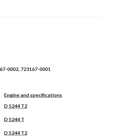
167-0002, 723167-0001
Engine and specifications
D 5244 T2
D 5244 T
D 5244 T2