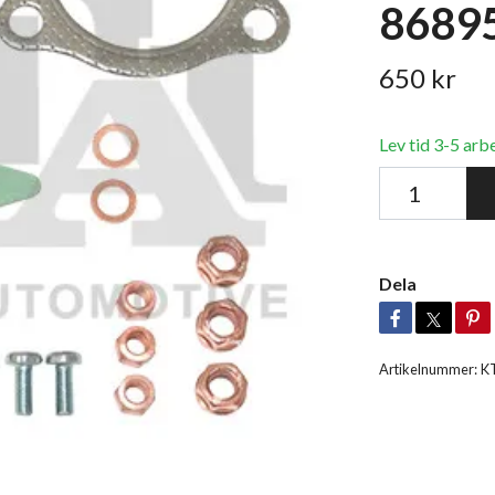
86895
650 kr
Lev tid 3-5 arb
Dela
Artikelnummer:
K