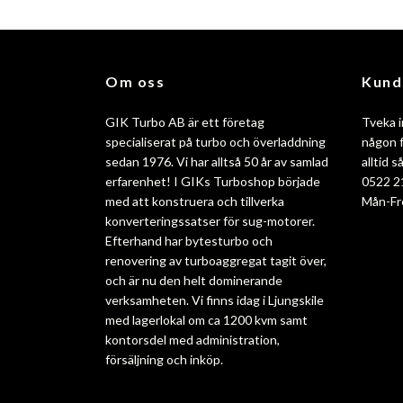
Om oss
Kund
GIK Turbo AB är ett företag
Tveka i
specialiserat på turbo och överladdning
någon f
sedan 1976. Vi har alltså 50 år av samlad
alltid 
erfarenhet! I GIKs Turboshop började
0522 2
med att konstruera och tillverka
Mån-Fr
konverteringssatser för sug-motorer.
Efterhand har bytesturbo och
renovering av turboaggregat tagit över,
och är nu den helt dominerande
verksamheten. Vi finns idag i Ljungskile
med lagerlokal om ca 1200 kvm samt
kontorsdel med administration,
försäljning och inköp.