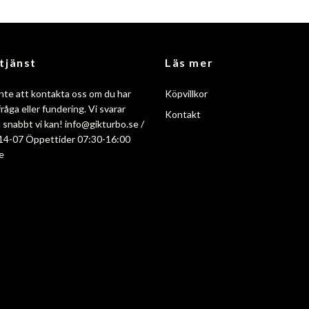
tjänst
Läs mer
nte att kontakta oss om du har
Köpvillkor
råga eller fundering. Vi svarar
Kontakt
så snabbt vi kan!
info@gikturbo.se
/
14-07 Öppettider 07:30-16:00
e