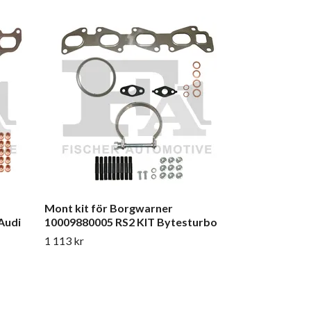
Monterings ki
49U77-02022
1 113 kr
Mont kit för Borgwarner
Audi
10009880005 RS2 KIT Bytesturbo
1 113 kr