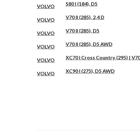
S80 I (184), D5
VOLVO
V70 II (285), 2,4 D
VOLVO
V70 II (285), D5
VOLVO
V70 II (285), D5 AWD
VOLVO
XC70 I Cross Country (295) | V
VOLVO
XC90 I (275), D5 AWD
VOLVO