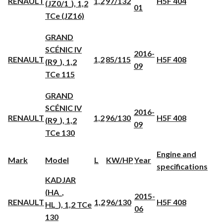
RENAULT
1,2
97/132
H5F 404
(JZ0/1_), 1,2
01
TCe (JZ16)
GRAND
SCÉNIC IV
2016-
RENAULT
1,2
85/115
H5F 408
(R9_), 1,2
09
TCe 115
GRAND
SCÉNIC IV
2016-
RENAULT
1,2
96/130
H5F 408
(R9_), 1,2
09
TCe 130
Engine and
Mark
Model
L
KW/HP
Year
specifications
KADJAR
(HA_,
2015-
RENAULT
1,2
96/130
H5F 408
HL_), 1,2 TCe
06
130