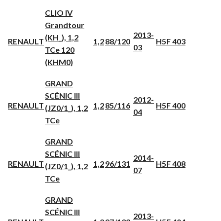
CLIO IV
Grandtour
2013-
(KH_), 1,2
RENAULT
1,2
88/120
H5F 403
03
TCe 120
(KHM0)
GRAND
SCÉNIC III
2012-
RENAULT
1,2
85/116
H5F 400
(JZ0/1_), 1,2
04
TCe
GRAND
SCÉNIC III
2014-
RENAULT
1,2
96/131
H5F 408
(JZ0/1_), 1,2
07
TCe
GRAND
SCÉNIC III
2013-