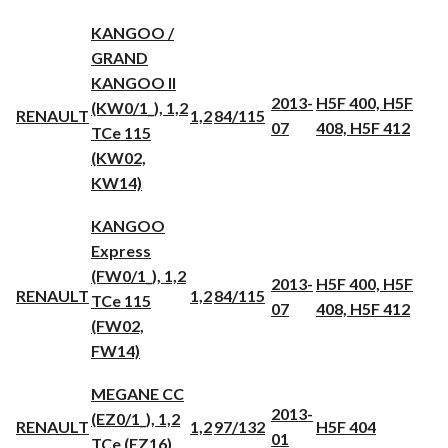
KANGOO /
GRAND
KANGOO II
2013-
H5F 400, H5F
(KW0/1_), 1,2
RENAULT
1,2
84/115
07
408, H5F 412
TCe 115
(KW02,
KW14)
KANGOO
Express
(FW0/1_), 1,2
2013-
H5F 400, H5F
RENAULT
1,2
84/115
TCe 115
07
408, H5F 412
(FW02,
FW14)
MEGANE CC
2013-
(EZ0/1_), 1,2
RENAULT
1,2
97/132
H5F 404
01
TCe (EZ16)