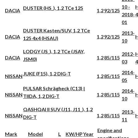
10 -
H
DUSTER (HS_), 1,2 TCe 125
DACIA
1,2
92/125
2018-
4
01
DUSTER Kasten/SUV, 1,2 TCe
2013-
DACIA
1,2
92/125
H
125 4x4 (HSAU)
10
LODGY (JS_), 1,2 TCe (JSAY,
2012-
H
DACIA
1,2
85/115
JSM0)
03
4
2014-
JUKE (F15), 1,2 DIG-T
NISSAN
1,2
85/115
05
PULSAR Schrägheck (C13) |
2014-
NISSAN
1,2
85/115
TIIDA, 1,2 DIG-T
10
QASHQAI II SUV (J11, J11_), 1,2
2013-
NISSAN
1,2
85/115
DIG-T
11
Engine and
Mark
Model
L
KW/HP
Year
specifications