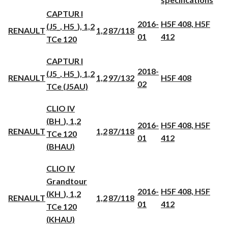
CAPTUR I
2016-
H5F 408, H5F
(J5_, H5_), 1,2
RENAULT
1,2
87/118
01
412
TCe 120
CAPTUR I
2018-
(J5_, H5_), 1,2
RENAULT
1,2
97/132
H5F 408
02
TCe (J5AU)
CLIO IV
(BH_), 1,2
2016-
H5F 408, H5F
RENAULT
1,2
87/118
TCe 120
01
412
(BHAU)
CLIO IV
Grandtour
2016-
H5F 408, H5F
(KH_), 1,2
RENAULT
1,2
87/118
01
412
TCe 120
(KHAU)