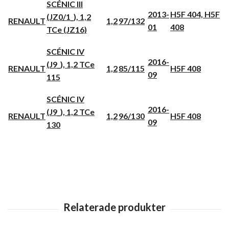
SCÉNIC III
2013-
H5F 404, H5F
(JZ0/1_), 1,2
RENAULT
1,2
97/132
01
408
TCe (JZ16)
SCÉNIC IV
2016-
(J9_), 1,2 TCe
RENAULT
1,2
85/115
H5F 408
09
115
SCÉNIC IV
2016-
(J9_), 1,2 TCe
RENAULT
1,2
96/130
H5F 408
09
130