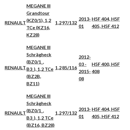
MEGANE III
Grandtour
2013-
H5F 404, H5F
(KZ0/1), 1,2
RENAULT
1,2
97/132
01
405, H5F 412
TCe (KZ16,
KZ28)
MEGANE III
Schrägheck
2012-
(BZ0/1_,
03 -
H5F 400, H5F
RENAULT
1,2
85/116
B3_), 1,2 TCe
2015-
408
(BZ2B,
08
BZ11)
MEGANE III
Schrägheck
2013-
H5F 404, H5F
(BZ0/1_,
RENAULT
1,2
97/132
01
405, H5F 412
B3_), 1,2 TCe
(BZ16, BZ28)