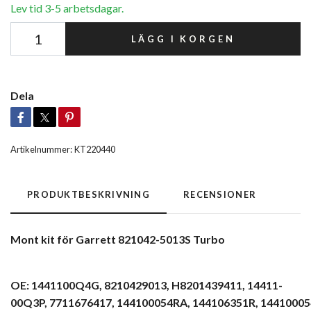
Lev tid 3-5 arbetsdagar.
LÄGG I KORGEN
Dela
Artikelnummer:
KT220440
PRODUKTBESKRIVNING
RECENSIONER
Mont kit för Garrett 821042-5013S Turbo
OE: 1441100Q4G,
8210429013,
H8201439411,
14411-
00Q3P,
7711676417,
144100054RA,
144106351R,
14410005