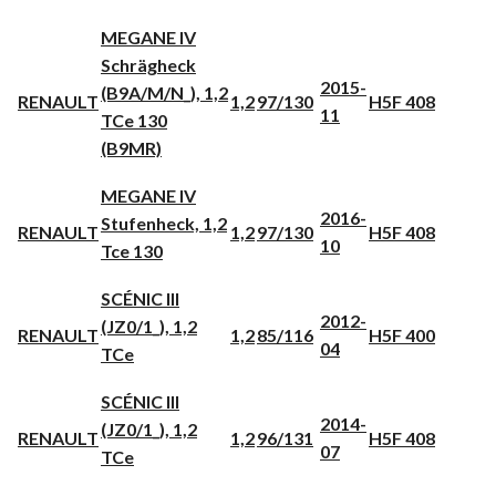
MEGANE IV
Schrägheck
2015-
(B9A/M/N_), 1,2
RENAULT
1,2
97/130
H5F 408
11
TCe 130
(B9MR)
MEGANE IV
2016-
Stufenheck, 1,2
RENAULT
1,2
97/130
H5F 408
10
Tce 130
SCÉNIC III
2012-
(JZ0/1_), 1,2
RENAULT
1,2
85/116
H5F 400
04
TCe
SCÉNIC III
2014-
(JZ0/1_), 1,2
RENAULT
1,2
96/131
H5F 408
07
TCe