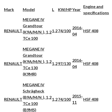
Engine and
Mark
Model
L
KW/HP
Year
specifications
MEGANE IV
Grandtour
2016-
RENAULT
1,2
74/100
H5F 408
(K9A/M/N_), 1,2
04
TCe 100
MEGANE IV
Grandtour
2016-
(K9A/M/N_), 1,2
RENAULT
1,2
97/130
H5F 408
04
TCe 130
(K9MR)
MEGANE IV
Schrägheck
2015-
(B9A/M/N_), 1,2
RENAULT
1,2
74/100
H5F 408
11
TCe 100
(B9MS)