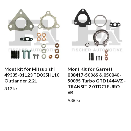
Mont kit för Mitsubishi
Mont Kit för Garrett
49335-01123 TD035HL10
838417-5006S & 850840-
Outlander 2.2L
5009S Turbo GTD1444VZ -
TRANSIT 2.0TDCI EURO
812 kr
6B
938 kr