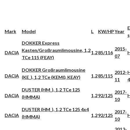
E
Mark
Model
L
KW/HP
Year
s
DOKKER Express
2015-
Kasten/Großraumlimousine, 1,2
DACIA
1,2
85/116
H
07
TCe 115 (FEAY)
DOKKER Großraumlimousine
2012-
H
DACIA
1,2
85/115
(KE_), 1,2 TCe (KEM0, KEAY)
11
4
DUSTER (HM_), 1,2 TCe 125
2017-
DACIA
1,2
92/125
H
(HMMA)
10
DUSTER (HM_), 1,2 TCe 125 4x4
2017-
DACIA
1,2
92/125
H
(HMMA)
10
2013-