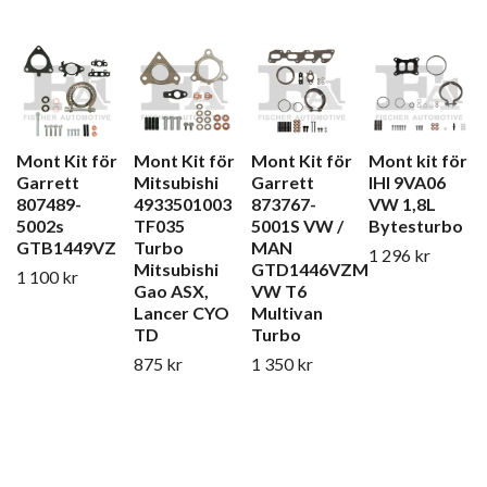
Mont Kit för
Mont Kit för
Mont Kit för
Mont kit för
Garrett
Mitsubishi
Garrett
IHI 9VA06
807489-
4933501003
873767-
VW 1,8L
5002s
TF035
5001S VW /
Bytesturbo
GTB1449VZ
Turbo
MAN
1 296 kr
Mitsubishi
GTD1446VZM
1 100 kr
Gao ASX,
VW T6
Lancer CYO
Multivan
TD
Turbo
875 kr
1 350 kr