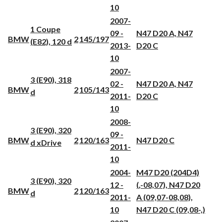
10
2007-
1 Coupe
09 -
N47 D20 A, N47
BMW
2
145/197
(E82), 120 d
2013-
D20 C
10
2007-
3 (E90), 318
02 -
N47 D20 A, N47
BMW
2
105/143
d
2011-
D20 C
10
2008-
3 (E90), 320
09 -
BMW
2
120/163
N47 D20 C
d xDrive
2011-
10
2004-
M47 D20 (204D4)
3 (E90), 320
12 -
(,-08,07), N47 D20
BMW
2
120/163
d
2011-
A (09,07-08,08),
10
N47 D20 C (09,08-,)