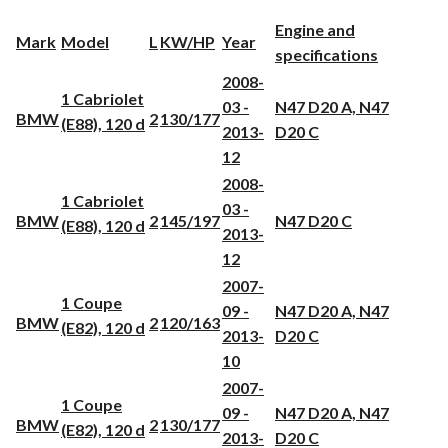
Engine and
Mark
Model
L
KW/HP
Year
specifications
2008-
1 Cabriolet
03 -
N47 D20 A, N47
BMW
2
130/177
(E88), 120 d
2013-
D20 C
12
2008-
1 Cabriolet
03 -
BMW
2
145/197
N47 D20 C
(E88), 120 d
2013-
12
2007-
1 Coupe
09 -
N47 D20 A, N47
BMW
2
120/163
(E82), 120 d
2013-
D20 C
10
2007-
1 Coupe
09 -
N47 D20 A, N47
BMW
2
130/177
(E82), 120 d
2013-
D20 C