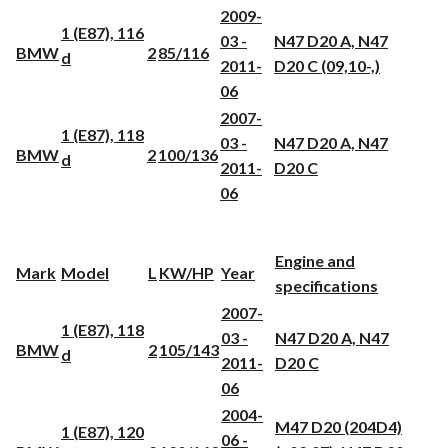
2009-
1 (E87), 116
03 -
N47 D20 A, N47
BMW
2
85/116
d
2011-
D20 C (09,10-,)
06
2007-
1 (E87), 118
03 -
N47 D20 A, N47
BMW
2
100/136
d
2011-
D20 C
06
Engine and
Mark
Model
L
KW/HP
Year
specifications
2007-
1 (E87), 118
03 -
N47 D20 A, N47
BMW
2
105/143
d
2011-
D20 C
06
2004-
M47 D20 (204D4)
1 (E87), 120
06 -