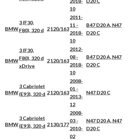
2018-
D20 C
10
2011-
3 (F30,
11 -
B47 D20 A, N47
BMW
2
120/163
F80), 320 d
2018-
D20 C
10
2012-
3 (F30,
08 -
B47 D20 A, N47
F80), 320 d
BMW
2
120/163
2018-
D20 C
xDrive
10
2008-
3 Cabriolet
01 -
BMW
2
120/163
N47 D20 C
(E93), 320 d
2013-
12
2008-
3 Cabriolet
03 -
N47 D20 A, N47
BMW
2
130/177
(E93), 320 d
2010-
D20 C
02