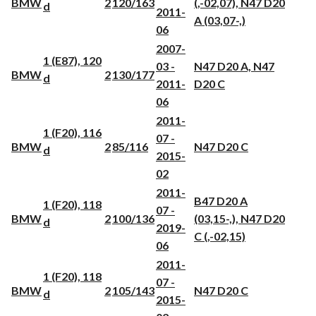
BMW
2
120/163
(,-02,07), N47 D20
d
2011-
A (03,07-,)
06
2007-
1 (E87), 120
03 -
N47 D20 A, N47
BMW
2
130/177
d
2011-
D20 C
06
2011-
1 (F20), 116
07 -
BMW
2
85/116
N47 D20 C
d
2015-
02
2011-
B47 D20 A
1 (F20), 118
07 -
BMW
2
100/136
(03,15-,), N47 D20
d
2019-
C (,-02,15)
06
2011-
1 (F20), 118
07 -
BMW
2
105/143
N47 D20 C
d
2015-