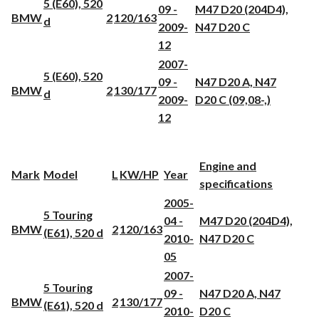
5 (E60), 520
09 -
M47 D20 (204D4),
BMW
2
120/163
d
2009-
N47 D20 C
12
2007-
5 (E60), 520
09 -
N47 D20 A, N47
BMW
2
130/177
d
2009-
D20 C (09,08-,)
12
Engine and
Mark
Model
L
KW/HP
Year
specifications
2005-
5 Touring
04 -
M47 D20 (204D4),
BMW
2
120/163
(E61), 520 d
2010-
N47 D20 C
05
2007-
5 Touring
09 -
N47 D20 A, N47
BMW
2
130/177
(E61), 520 d
2010-
D20 C