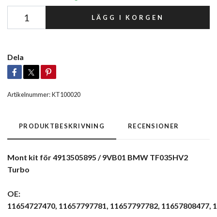
LÄGG I KORGEN
Dela
Artikelnummer:
KT100020
PRODUKTBESKRIVNING
RECENSIONER
Mont kit för 4913505895 / 9VB01 BMW TF035HV2
Turbo
OE:
11654727470, 11657797781,
11657797782, 11657808477,
1