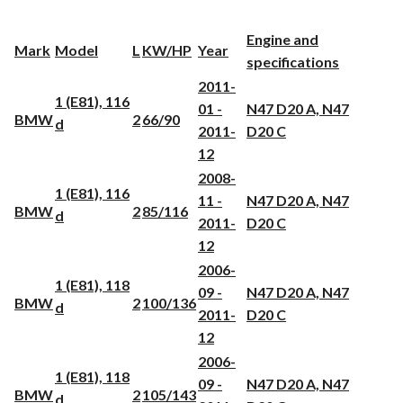
Engine and
Mark
Model
L
KW/HP
Year
specifications
2011-
1 (E81), 116
01 -
N47 D20 A, N47
BMW
2
66/90
d
2011-
D20 C
12
2008-
1 (E81), 116
11 -
N47 D20 A, N47
BMW
2
85/116
d
2011-
D20 C
12
2006-
1 (E81), 118
09 -
N47 D20 A, N47
BMW
2
100/136
d
2011-
D20 C
12
2006-
1 (E81), 118
09 -
N47 D20 A, N47
BMW
2
105/143
d