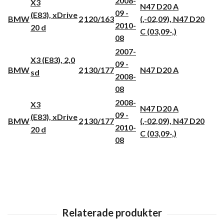
2008-
X3
N47 D20 A
09 -
(E83), xDrive
BMW
2
120/163
(,-02,09), N47 D20
2010-
20 d
C (03,09-,)
08
2007-
X3 (E83), 2,0
09 -
BMW
2
130/177
N47 D20 A
sd
2008-
08
2008-
X3
N47 D20 A
09 -
(E83), xDrive
BMW
2
130/177
(,-02,09), N47 D20
2010-
20 d
C (03,09-,)
08