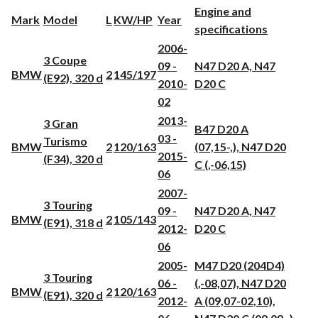
Engine and
Mark
Model
L
KW/HP
Year
specifications
2006-
3 Coupe
09 -
N47 D20 A, N47
BMW
2
145/197
(E92), 320 d
2010-
D20 C
02
2013-
3 Gran
B47 D20 A
03 -
Turismo
BMW
2
120/163
(07,15-,), N47 D20
2015-
(F34), 320 d
C (,-06,15)
06
2007-
3 Touring
09 -
N47 D20 A, N47
BMW
2
105/143
(E91), 318 d
2012-
D20 C
06
2005-
M47 D20 (204D4)
3 Touring
06 -
(,-08,07), N47 D20
BMW
2
120/163
(E91), 320 d
2012-
A (09,07-02,10),