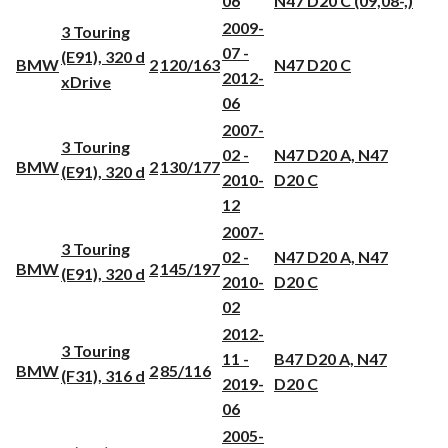
06
N47 D20 C (09,08-,)
2009-
3 Touring
07 -
(E91), 320 d
BMW
2
120/163
N47 D20 C
2012-
xDrive
06
2007-
3 Touring
02 -
N47 D20 A, N47
BMW
2
130/177
(E91), 320 d
2010-
D20 C
12
2007-
3 Touring
02 -
N47 D20 A, N47
BMW
2
145/197
(E91), 320 d
2010-
D20 C
02
2012-
3 Touring
11 -
B47 D20 A, N47
BMW
2
85/116
(F31), 316 d
2019-
D20 C
06
2005-