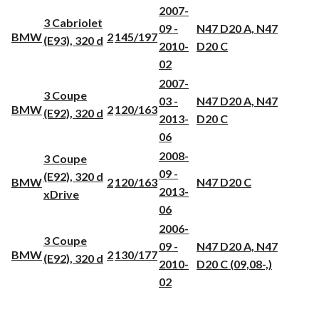
2007-
3 Cabriolet
09 -
N47 D20 A, N47
BMW
2
145/197
(E93), 320 d
2010-
D20 C
02
2007-
3 Coupe
03 -
N47 D20 A, N47
BMW
2
120/163
(E92), 320 d
2013-
D20 C
06
2008-
3 Coupe
09 -
(E92), 320 d
BMW
2
120/163
N47 D20 C
2013-
xDrive
06
2006-
3 Coupe
09 -
N47 D20 A, N47
BMW
2
130/177
(E92), 320 d
2010-
D20 C (09,08-,)
02