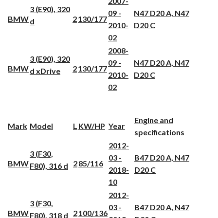
2007-
3 (E90), 320
09 -
N47 D20 A, N47
BMW
2
130/177
d
2010-
D20 C
02
2008-
3 (E90), 320
09 -
N47 D20 A, N47
BMW
2
130/177
d xDrive
2010-
D20 C
02
Engine and
Mark
Model
L
KW/HP
Year
specifications
2012-
3 (F30,
03 -
B47 D20 A, N47
BMW
2
85/116
F80), 316 d
2018-
D20 C
10
2012-
3 (F30,
03 -
B47 D20 A, N47
BMW
2
100/136
F80), 318 d