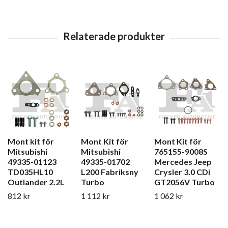
Mont kit för
Mont Kit för
Mont Kit för
Mitsubishi
Mitsubishi
765155-9008S
49335-01123
49335-01702
Mercedes Jeep
TD035HL10
L200 Fabriksny
Crysler 3.0 CDi
Outlander 2.2L
Turbo
GT2056V Turbo
812 kr
1 112 kr
1 062 kr