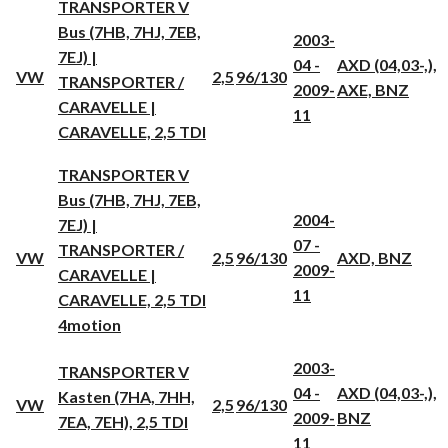
TRANSPORTER V
Bus (7HB, 7HJ, 7EB,
2003-
7EJ) |
04 -
AXD (04,03-,),
VW
2,5
96/130
TRANSPORTER /
2009-
AXE, BNZ
CARAVELLE |
11
CARAVELLE, 2,5 TDI
TRANSPORTER V
Bus (7HB, 7HJ, 7EB,
2004-
7EJ) |
07 -
TRANSPORTER /
VW
2,5
96/130
AXD, BNZ
2009-
CARAVELLE |
11
CARAVELLE, 2,5 TDI
4motion
2003-
TRANSPORTER V
04 -
AXD (04,03-,),
Kasten (7HA, 7HH,
VW
2,5
96/130
2009-
BNZ
7EA, 7EH), 2,5 TDI
11