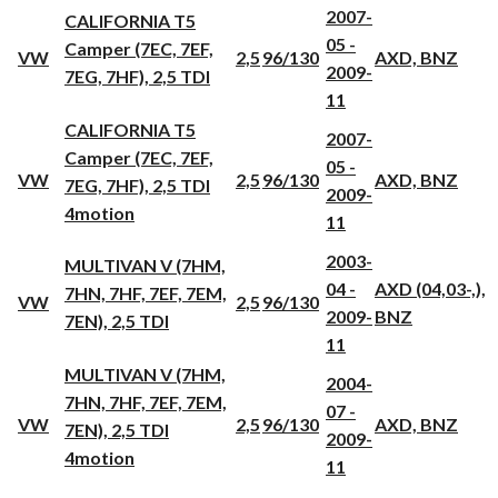
2007-
CALIFORNIA T5
05 -
Camper (7EC, 7EF,
VW
2,5
96/130
AXD, BNZ
2009-
7EG, 7HF), 2,5 TDI
11
CALIFORNIA T5
2007-
Camper (7EC, 7EF,
05 -
VW
2,5
96/130
AXD, BNZ
7EG, 7HF), 2,5 TDI
2009-
4motion
11
2003-
MULTIVAN V (7HM,
04 -
AXD (04,03-,),
7HN, 7HF, 7EF, 7EM,
VW
2,5
96/130
2009-
BNZ
7EN), 2,5 TDI
11
MULTIVAN V (7HM,
2004-
7HN, 7HF, 7EF, 7EM,
07 -
VW
2,5
96/130
AXD, BNZ
7EN), 2,5 TDI
2009-
4motion
11