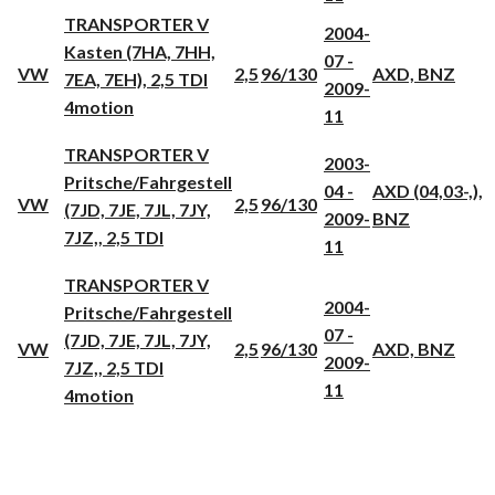
TRANSPORTER V
2004-
Kasten (7HA, 7HH,
07 -
VW
2,5
96/130
AXD, BNZ
7EA, 7EH), 2,5 TDI
2009-
4motion
11
TRANSPORTER V
2003-
Pritsche/Fahrgestell
04 -
AXD (04,03-,),
VW
2,5
96/130
(7JD, 7JE, 7JL, 7JY,
2009-
BNZ
7JZ,, 2,5 TDI
11
TRANSPORTER V
2004-
Pritsche/Fahrgestell
07 -
(7JD, 7JE, 7JL, 7JY,
VW
2,5
96/130
AXD, BNZ
2009-
7JZ,, 2,5 TDI
11
4motion