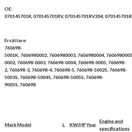
OE:
070145701R, 070145701RV,
070145701RV204, 070145701R
Ersättare:
760698-
5001K,
7606980002, 7606980003,
7606980004, 7606980005
0002,
760698-0003, 760698-0004,
760698-0005, 760698-
2,
760698-3, 760698-4,
760698-5, 760698-5002S,
760698-
5003S, 760698-5004S,
760698-5005S, 760698-
9005S,
760698
Engine and
Mark
Model
L
KW/HP
Year
specifications