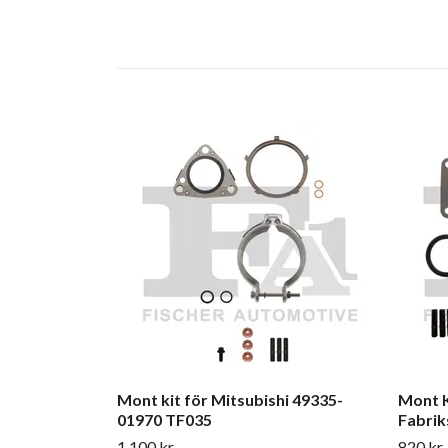
Mont kit för Mitsubishi 49335-
Mont K
01970 TF035
Fabrik
1 100 kr
820 kr