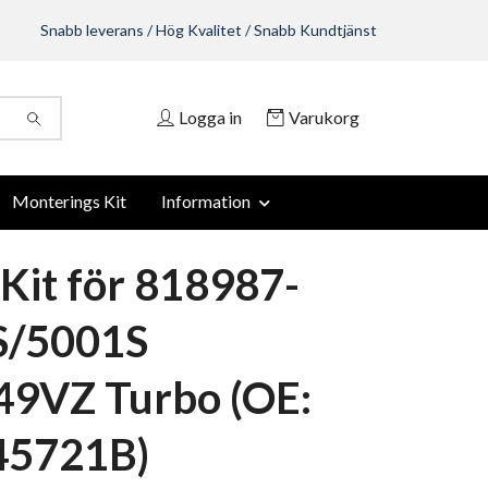
Snabb leverans / Hög Kvalitet / Snabb Kundtjänst
Logga in
Varukorg
Monterings Kit
Information
Kit för 818987-
S/5001S
9VZ Turbo (OE:
45721B)