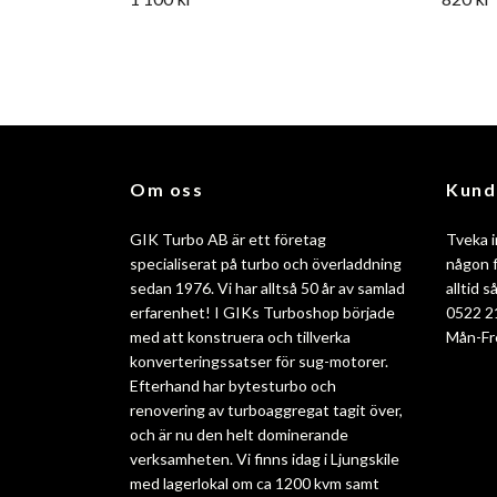
Om oss
Kund
GIK Turbo AB är ett företag
Tveka i
specialiserat på turbo och överladdning
någon f
sedan 1976. Vi har alltså 50 år av samlad
alltid 
erfarenhet! I GIKs Turboshop började
0522 2
med att konstruera och tillverka
Mån-Fr
konverteringssatser för sug-motorer.
Efterhand har bytesturbo och
renovering av turboaggregat tagit över,
och är nu den helt dominerande
verksamheten. Vi finns idag i Ljungskile
med lagerlokal om ca 1200 kvm samt