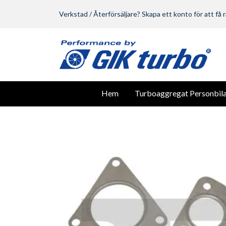
Verkstad / Återförsäljare? Skapa ett konto för att få r
Hem
Turboaggregat Personbila