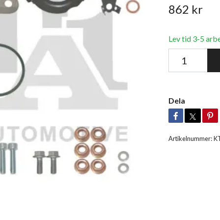
862 kr
Lev tid 3-5 arb
Dela
Artikelnummer:
K