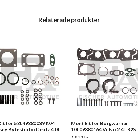
it för 53049880089 K04
Mont kit för Borgwarner
sny Bytesturbo Deutz 4.0L
10009880164 Volvo 2.4L R2S
1 812 kr