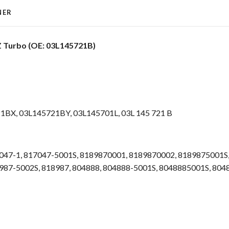
NER
 Turbo (OE: 03L145721B)
1BX,
03L145721BY,
03L145701L, 03L 145 721 B
047-1,
817047-5001S,
8189870001,
8189870002,
8189875001S
987-5002S,
818987,
804888,
804888-5001S,
8048885001S,
804