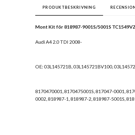
PRODUKTBESKRIVNING
RECENSIO
Mont Kit för 818987-9001S/5001S TC1549VZ
Audi A4 2.0 TDI 2008-
OE: 03L145721B,
03L145721BV100,
03L14572
8170470001,
8170475001S,
817047-0001,
817
0002,
818987-1,
818987-2,
818987-5001S,
818