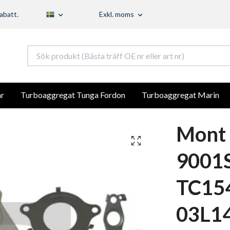
abatt.
Exkl. moms
r
Turboaggregat Tunga Fordon
Turboaggregat Marin
Mont 
9001
TC154
03L1