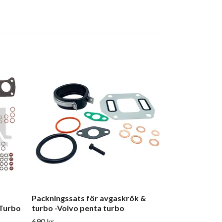
Mont kit för 
07803 TD04HL 
OEM : 144110
Bytesturbo
1 250 kr
Packningssats för avgaskrök &
 Turbo
turbo -Volvo penta turbo
690 kr