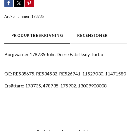
Artikelnummer:
178735
PRODUKTBESKRIVNING
RECENSIONER
Borgwarner 178735 John Deere Fabriksny Turbo
OE: RE535675, RE534532, RE526741, 11527030, 11471580
Ersättare: 178735, 478735, 175902, 13009900008