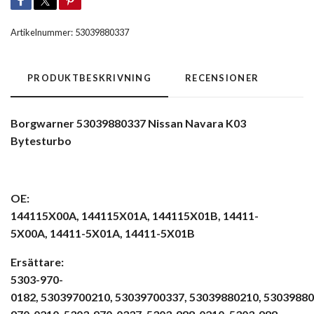
Artikelnummer:
53039880337
PRODUKTBESKRIVNING
RECENSIONER
Borgwarner 53039880337 Nissan Navara K03
Bytesturbo
OE:
144115X00A, 144115X01A, 144115X01B, 14411-
5X00A, 14411-5X01A, 14411-5X01B
Ersättare:
5303-970-
0182, 53039700210, 53039700337, 53039880210, 53039880