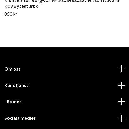
Mont kit för Borgwarner 53039880337 Nissan Navara
K03 Bytesturbo
863 kr
Om oss
Kundtjänst
Läs mer
Sociala medier