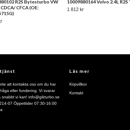
880102 R2S Bytesturbo VW
10009880164 Volvo 2.4L R2S
 CDCA/ CFCA (OE:
1 812 kr
5715G)
r
tjänst
Läs mer
nte att kontakta oss om du har
Köpvillkor
råga eller fundering. Vi svarar
Kontakt
så snabbt vi kan!
info@gikturbo.se
 214-07 Öppettider 07:30-16:00
re