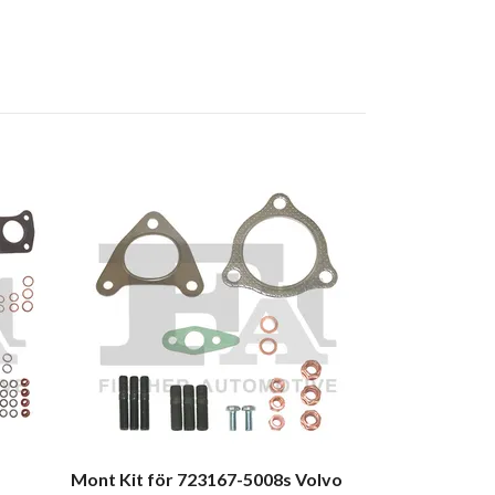
Mont kit för
10009880383
Transporter /
Renoverad B
1 225 kr
Mont Kit för 723167-5008s Volvo