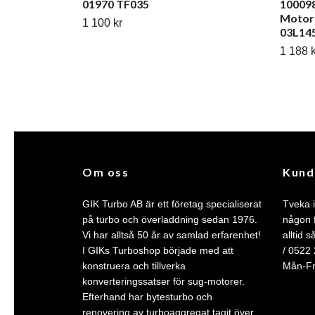
01970 TF035
10009
Motor
1 100 kr
03L14
1 188 k
Om oss
Kund
GIK Turbo AB är ett företag specialiserat
Tveka i
på turbo och överladdning sedan 1976.
någon f
Vi har alltså 50 år av samlad erfarenhet!
alltid 
I GIKs Turboshop började med att
/ 0522
konstruera och tillverka
Mån-F
konverteringssatser för sug-motorer.
Efterhand har bytesturbo och
renovering av turboaggregat tagit över,