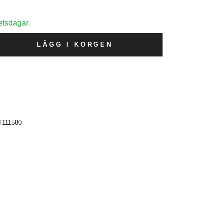
etsdagar.
LÄGG I KORGEN
T111580