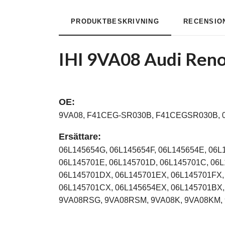
PRODUKTBESKRIVNING
RECENSIO
IHI 9VA08 Audi Ren
OE:
9VA08, F41CEG-SR030B, F41CEGSR030B, 0
Ersättare:
06L145654G, 06L145654F, 06L145654E, 06L
06L145701E, 06L145701D, 06L145701C, 06L
06L145701DX, 06L145701EX, 06L145701FX,
06L145701CX, 06L145654EX, 06L145701BX,
9VA08RSG, 9VA08RSM, 9VA08K, 9VA08KM, 9