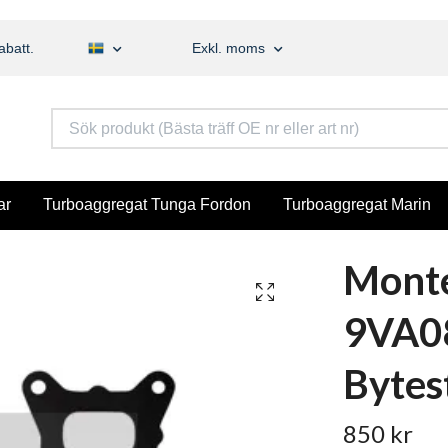
abatt.
Exkl. moms
ar
Turboaggregat Tunga Fordon
Turboaggregat Marin
Monte
9VA08
Bytes
850 kr