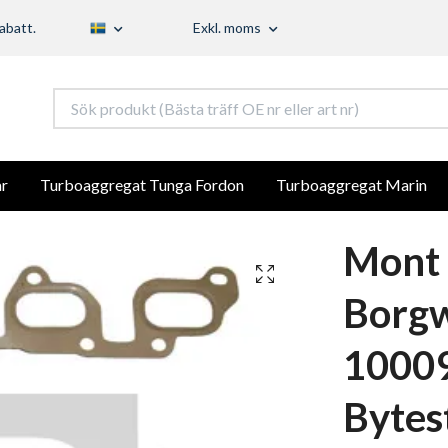
abatt.
Exkl. moms
r
Turboaggregat Tunga Fordon
Turboaggregat Marin
Mont 
Borg
1000
Bytes