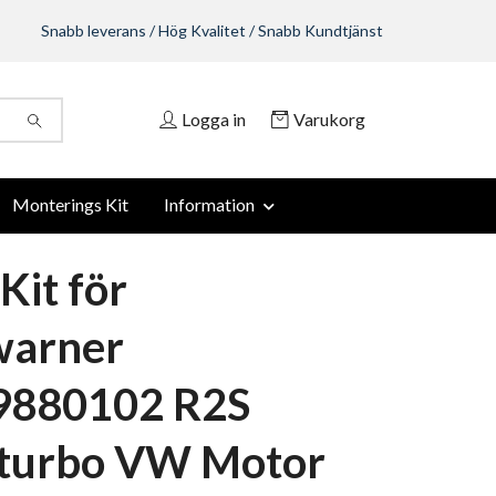
Snabb leverans / Hög Kvalitet / Snabb Kundtjänst
Logga in
Varukorg
Monterings Kit
Information
Kit för
warner
9880102 R2S
turbo VW Motor