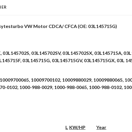
NER
 Bytesturbo VW Motor CDCA/ CFCA (OE: 03L145715G)
,
03L145702S,
03L145702SV,
03L145702SX,
03L145715A,
03L
L145715F,
03L145715G,
03L145715GV,
03L145715GX, 03L 14
10009700065,
10009700102,
10009880029,
10009880065,
10
70-0102,
1000-988-0029,
1000-988-0065,
1000-988-0102,
100
L
KW/HP
Year