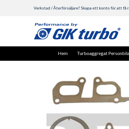
Verkstad / Återförsäljare? Skapa ett konto för att få r
Hem
Turboaggregat Personbila