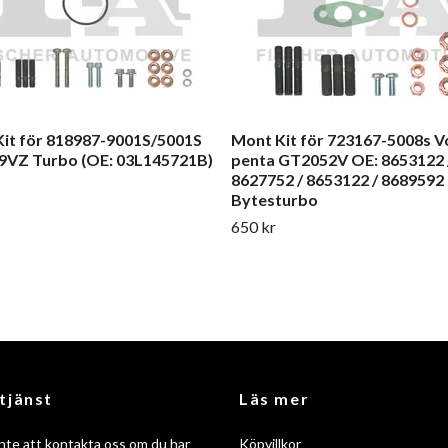
it för 818987-9001S/5001S
Mont Kit för 723167-5008s V
9VZ Turbo (OE: 03L145721B)
penta GT2052V OE: 8653122 
8627752 / 8653122 / 8689592
Bytesturbo
650 kr
tjänst
Läs mer
nte att kontakta oss om du har
Köpvillkor