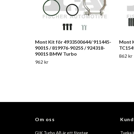
Mont Kit för 4933500644/ 911445-
Mont K
9001S / 819976-9025S / 924318-
TC154
9001S BMW Turbo
862 kr
962 kr
Om oss
Kund
GIK Turbo AB är ett företag
Tveka i