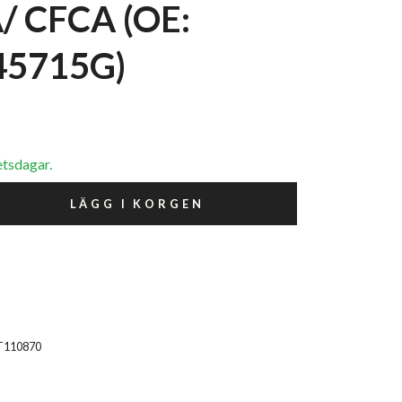
/ CFCA (OE:
45715G)
etsdagar.
LÄGG I KORGEN
T110870