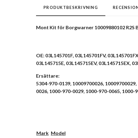
PRODUKTBESKRIVNING
RECENSIO
Mont Kit för Borgwarner 10009880102 R2S
OE: 03L145701F,
03L145701FV,
03L145701FX
03L145715E,
03L145715EV,
03L145715EX,
03
Ersättare:
5304-970-0139,
10009700026,
10009700029,
0026,
1000-970-0029,
1000-970-0065,
1000-9
Mark
Model