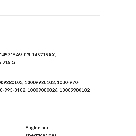
145715AV,
03L145715AX,
5 715 G
009880102,
10009930102,
1000-970-
0-993-0102,
10009880026,
10009980102,
Engine and
specifications