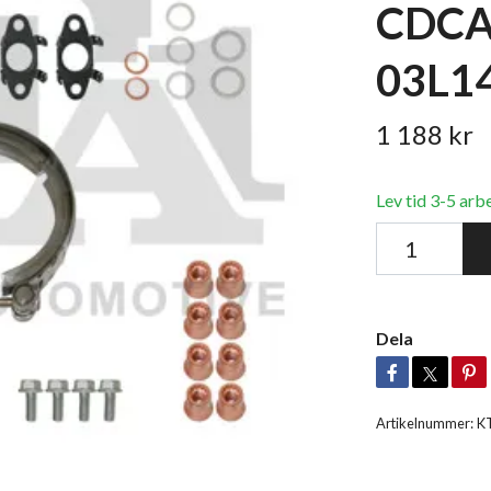
CDCA
03L1
1 188 kr
Lev tid 3-5 arb
Dela
Artikelnummer:
K