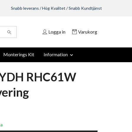
Snabb leverans / Hög Kvalitet / Snabb Kundtjänst
Logga in
Varukorg
Monterings Kit
Information
MYDH RHC61W
ering
ra