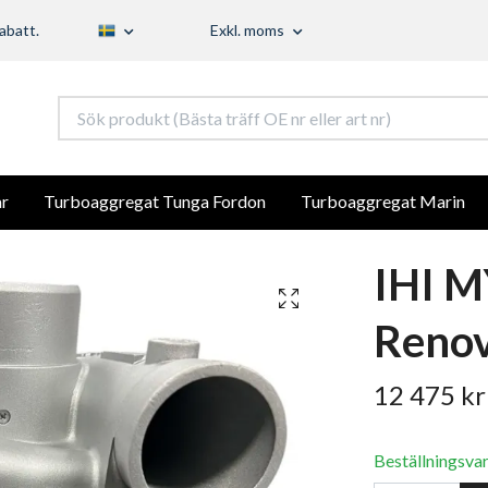
abatt.
Exkl. moms
r
Turboaggregat Tunga Fordon
Turboaggregat Marin
IHI 
Renov
12 475 kr
Beställningsva