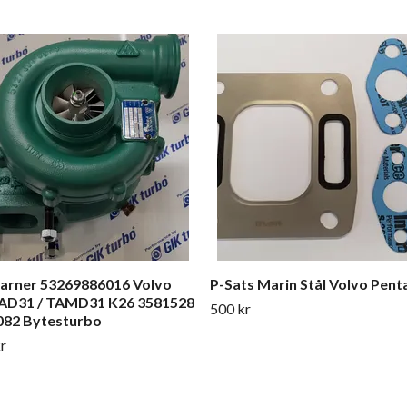
arner 53269886016 Volvo
P-Sats Marin Stål Volvo Pent
 AD31 / TAMD31 K26 3581528
500 kr
082 Bytesturbo
r