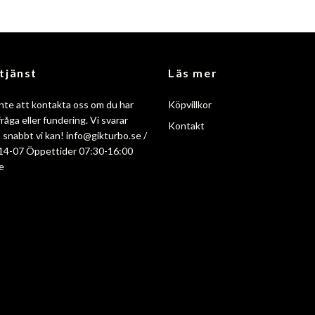
tjänst
Läs mer
nte att kontakta oss om du har
Köpvillkor
råga eller fundering. Vi svarar
Kontakt
så snabbt vi kan!
info@gikturbo.se
/
14-07 Öppettider 07:30-16:00
e