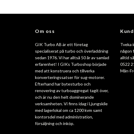
Om oss
Kund
GIK Turbo AB är ett företag
Tveka i
specialiserat på turbo och överladdning
någon f
sedan 1976. Vi har alltså 50 år av samlad
alltid 
erfarenhet! I GIKs Turboshop började
0522 2
med att konstruera och tillverka
Mån-Fr
konverteringssatser för sug-motorer.
Efterhand har bytesturbo och
renovering av turboaggregat tagit över,
och är nu den helt dominerande
verksamheten. Vi finns idag i Ljungskile
med lagerlokal om ca 1200 kvm samt
kontorsdel med administration,
försäljning och inköp.