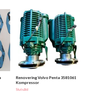
Borgwarner 5
Penta AQAD40
845294 Bytes
8 725 kr
a
Renovering Volvo Penta 3581061
Kompressor
Slutsåld