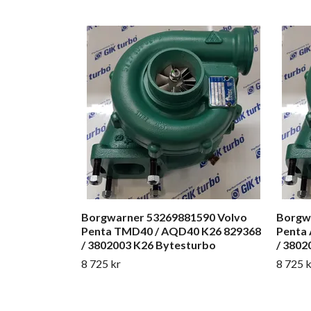
Borgwarner 53269881590 Volvo
Borgw
Penta TMD40 / AQD40 K26 829368
Penta
/ 3802003 K26 Bytesturbo
/ 3802
8 725 kr
8 725 k