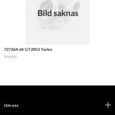
727264-6S GT2052 Turbo
Slutsåld
Om oss