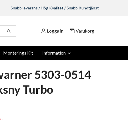
Snabb leverans / Hög Kvalitet / Snabb Kundtjänst
Logga in
Varukorg
Monterings Kit
Information
warner 5303-0514
ksny Turbo
ra