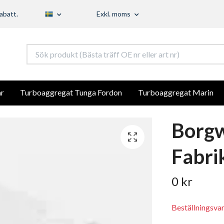
abatt.
Exkl. moms
r
Turboaggregat Tunga Fordon
Turboaggregat Marin
Borg
Fabri
0 kr
Beställningsva