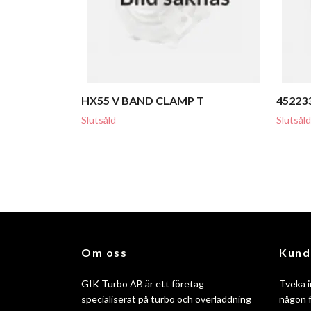
HX55 V BAND CLAMP T
452233
Slutsåld
Slutsåld
Om oss
Kund
GIK Turbo AB är ett företag
Tveka i
specialiserat på turbo och överladdning
någon f