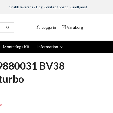
Snabb leverans / Hög Kvalitet / Snabb Kundtjänst
Logga in
Varukorg
Monterings Kit
Information
9880031 BV38
turbo
ra