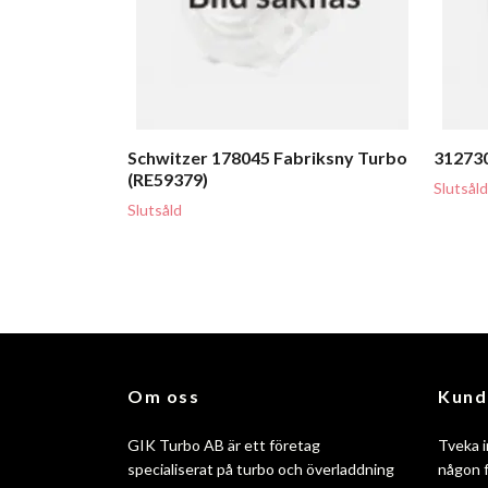
Schwitzer 178045 Fabriksny Turbo
312730
(RE59379)
Slutsåld
Slutsåld
Om oss
Kund
GIK Turbo AB är ett företag
Tveka i
specialiserat på turbo och överladdning
någon f