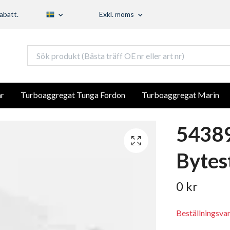
abatt.
Exkl. moms
r
Turboaggregat Tunga Fordon
Turboaggregat Marin
5438
Bytes
0 kr
Beställningsva