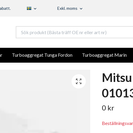
abatt.
Exkl. moms
r
Turboaggregat Tunga Fordon
Turboaggregat Marin
Mitsu
01013
0 kr
Beställningsva