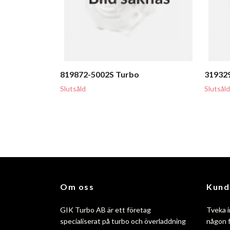
819872-5002S Turbo
319329
Slutsåld
Slutsåld
Om oss
Kund
GIK Turbo AB är ett företag
Tveka i
specialiserat på turbo och överladdning
någon f