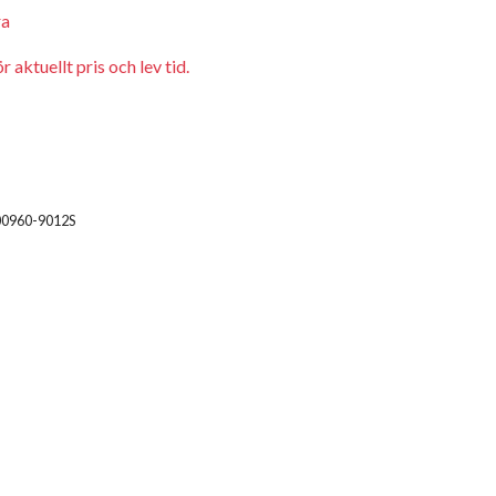
ra
 aktuellt pris och lev tid.
00960-9012S