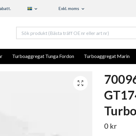
abatt.
Exkl. moms
r
Turboaggregat Tunga Fordon
Turboaggregat Marin
7009
GT17
Turb
0 kr