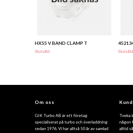
HX55 V BAND CLAMP T
45213
Slutsåld
Slutsåld
Om oss
Kund
GIK Turbo AB är ett företag
Tveka i
specialiserat på turbo och överladdning
någon f
sedan 1976. Vi har alltså 50 år av samlad
alltid 