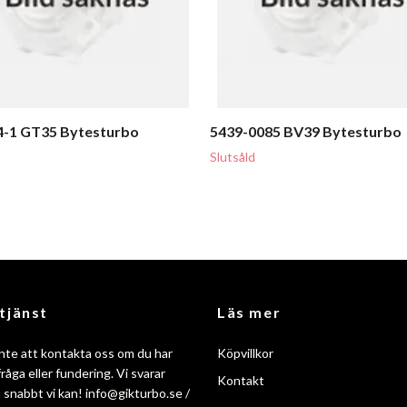
4-1 GT35 Bytesturbo
5439-0085 BV39 Bytesturbo
Slutsåld
tjänst
Läs mer
nte att kontakta oss om du har
Köpvillkor
råga eller fundering. Vi svarar
Kontakt
så snabbt vi kan!
info@gikturbo.se
/