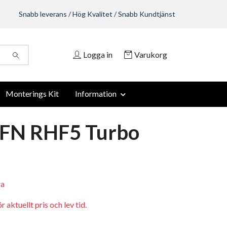
Snabb leverans / Hög Kvalitet / Snabb Kundtjänst
Logga in
Varukorg
Monterings Kit
Information
IFN RHF5 Turbo
ra
 aktuellt pris och lev tid.