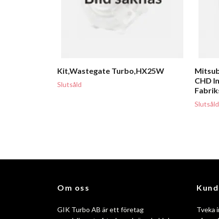
Kit,Wastegate Turbo,HX25W
Mitsub
CHD In
Slutsåld
Fabrik
Slutsåld
Om oss
Kund
GIK Turbo AB är ett företag
Tveka i