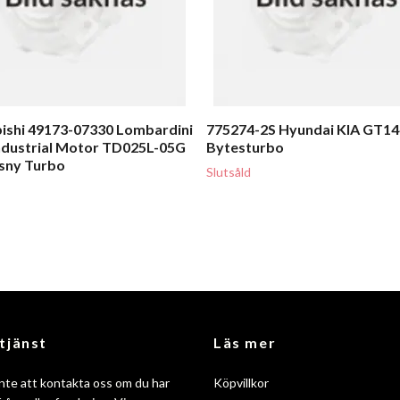
ishi 49173-07330 Lombardini
775274-2S Hyundai KIA GT1
dustrial Motor TD025L-05G
Bytesturbo
sny Turbo
Slutsåld
tjänst
Läs mer
nte att kontakta oss om du har
Köpvillkor