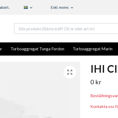
abatt.
Exkl. moms
r
Turboaggregat Tunga Fordon
Turboaggregat Marin
IHI C
0 kr
Beställningsva
Kontakta oss för