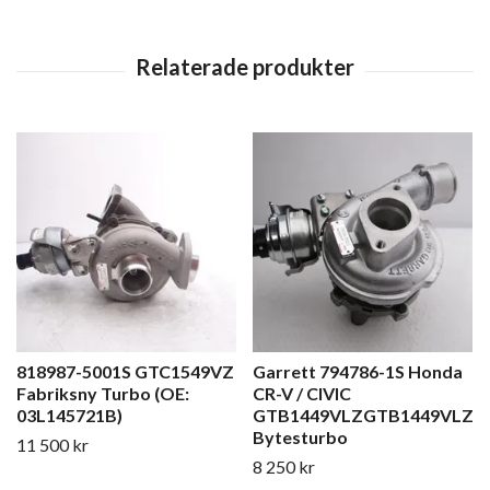
818987-5001S GTC1549VZ
Garrett 794786-1S Honda
Fabriksny Turbo (OE:
CR-V / CIVIC
03L145721B)
GTB1449VLZGTB1449VLZ
Bytesturbo
11 500 kr
8 250 kr