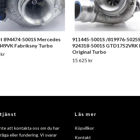
tt 894474-5001S Mercedes
911445-5001S /819976-5025S
49VK Fabriksny Turbo
924318-5001S GTD1752VR
Original Turbo
 kr
15 625 kr
tjänst
Läs mer
nte att kontakta oss om du har
Köpvillkor
råga eller fundering. Vi svarar
Kontakt