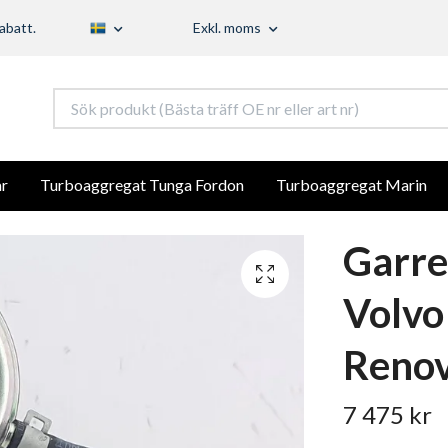
abatt.
Exkl. moms
r
Turboaggregat Tunga Fordon
Turboaggregat Marin
Garre
Volvo
Renov
7 475 kr