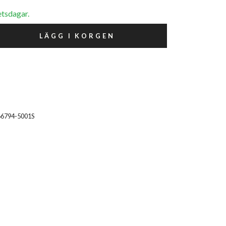
etsdagar.
LÄGG I KORGEN
66794-5001S