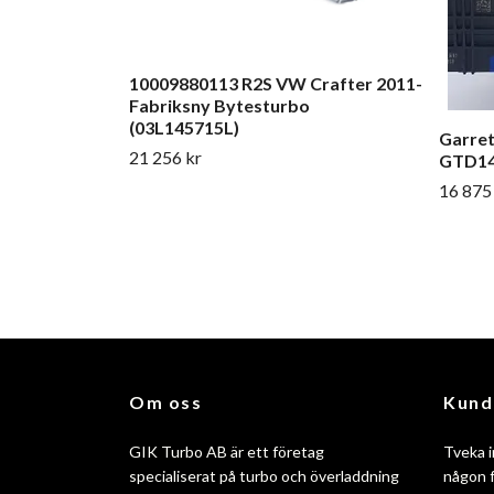
10009880113 R2S VW Crafter 2011-
Fabriksny Bytesturbo
(03L145715L)
Garre
21 256 kr
GTD14
16 875
Om oss
Kund
GIK Turbo AB är ett företag
Tveka i
specialiserat på turbo och överladdning
någon f