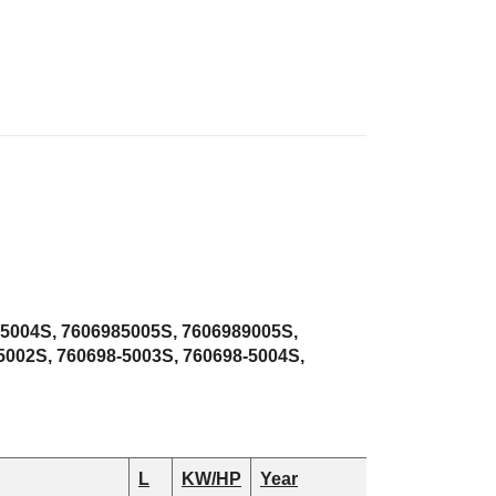
85004S, 7606985005S, 7606989005S,
-5002S, 760698-5003S, 760698-5004S,
L
KW/HP
Year
Engine a