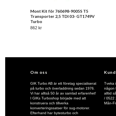
Mont Kit för 760698-9005S T5
Transporter 2,5 TDI 03- GT1749V
Turbo
862 kr
Om oss
Kund
GIK Turbo AB är ett företag specialiserat
Tveka i
på turbo och överladdning sedan 1976.
någon f
Vi har alltså 50 år av samlad erfarenhet!
alltid 
I GIKs Turboshop började med att
/ 0522
konstruera och tillverka
Mån-F
konverteringssatser för sug-motorer.
Efterhand har bytesturbo och