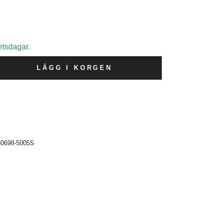
etsdagar.
LÄGG I KORGEN
60698-5005S