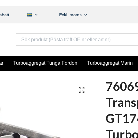
abatt.
Exkl. moms
ar
Turboaggregat Tunga Fordon
Turboaggregat Marin
7606
Trans
GT17
Turb