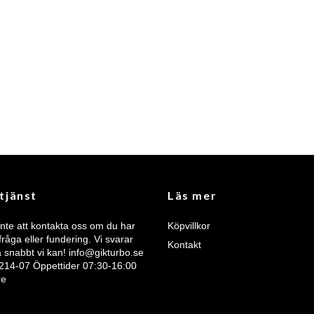
tjänst
Läs mer
nte att kontakta oss om du har
Köpvillkor
råga eller fundering. Vi svarar
Kontakt
så snabbt vi kan!
info@gikturbo.se
 214-07 Öppettider 07:30-16:00
re