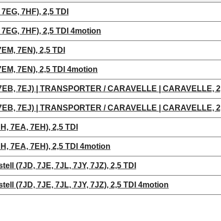
7EG, 7HF), 2,5 TDI
7EG, 7HF), 2,5 TDI 4motion
EM, 7EN), 2,5 TDI
EM, 7EN), 2,5 TDI 4motion
EB, 7EJ) | TRANSPORTER / CARAVELLE | CARAVELLE, 2,
EB, 7EJ) | TRANSPORTER / CARAVELLE | CARAVELLE, 2,
 7EA, 7EH), 2,5 TDI
 7EA, 7EH), 2,5 TDI 4motion
l (7JD, 7JE, 7JL, 7JY, 7JZ), 2,5 TDI
l (7JD, 7JE, 7JL, 7JY, 7JZ), 2,5 TDI 4motion