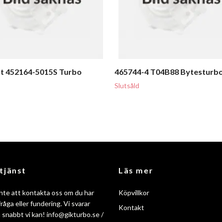
t 452164-5015S Turbo
465744-4 T04B88 Bytesturb
Slutsåld
tjänst
Läs mer
nte att kontakta oss om du har
Köpvillkor
råga eller fundering. Vi svarar
Kontakt
så snabbt vi kan!
info@gikturbo.se
/