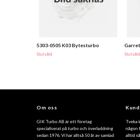
5303-0505 K03 Bytesturbo
Garret
Slutsåld
Slutsåld
Om oss
Kund
GIK Turbo AB är ett företag
Tveka i
specialiserat på turbo och överladdning
någon f
sedan 1976. Vi har alltså 50 år av samlad
alltid 