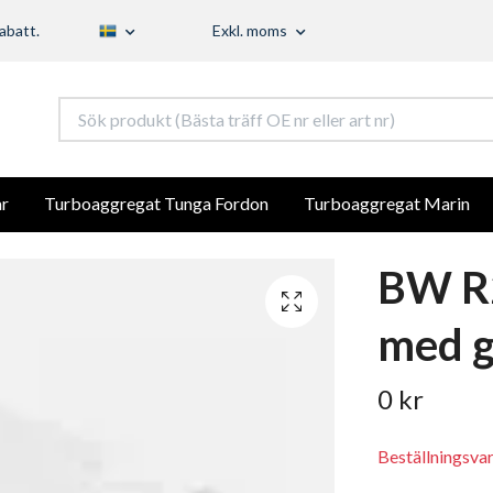
abatt.
Exkl. moms
r
Turboaggregat Tunga Fordon
Turboaggregat Marin
BW R2
med g
0 kr
Beställningsva