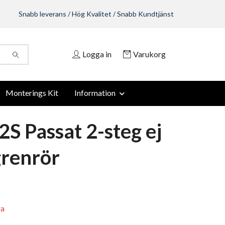
Snabb leverans / Hög Kvalitet / Snabb Kundtjänst
Logga in
Varukorg
Monterings Kit
Information
S Passat 2-steg ej
renrör
ra