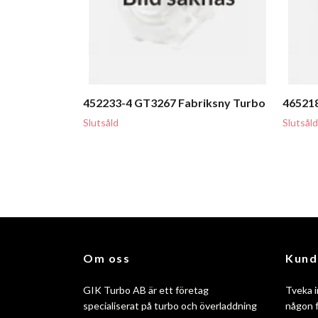
452233-4 GT3267 Fabriksny Turbo
46521
Slutsåld
Slutsåld
Om oss
Kund
GIK Turbo AB är ett företag
Tveka i
specialiserat på turbo och överladdning
någon f