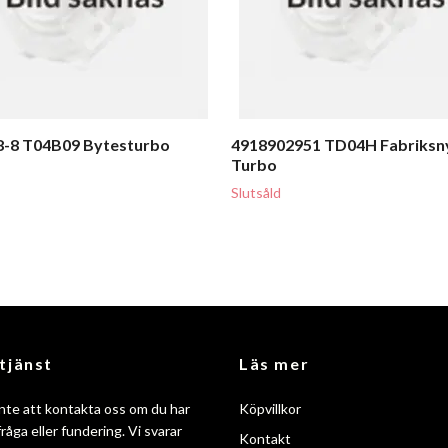
8-8 T04B09 Bytesturbo
4918902951 TD04H Fabriksn
Turbo
Slutsåld
tjänst
Läs mer
nte att kontakta oss om du har
Köpvillkor
råga eller fundering. Vi svarar
Kontakt