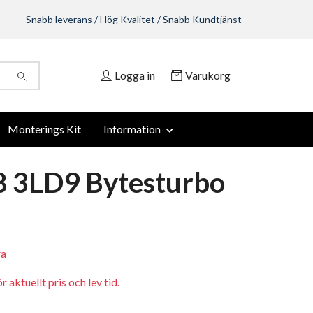
Snabb leverans / Hög Kvalitet / Snabb Kundtjänst
Logga in
Varukorg
Monterings Kit
Information
 3LD9 Bytesturbo
ra
 aktuellt pris och lev tid.