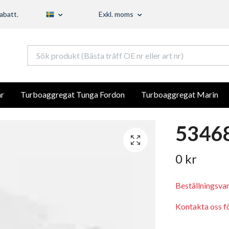
abatt.
Exkl. moms
r
Turboaggregat Tunga Fordon
Turboaggregat Marin
53468
0 kr
Beställningsva
Kontakta oss för