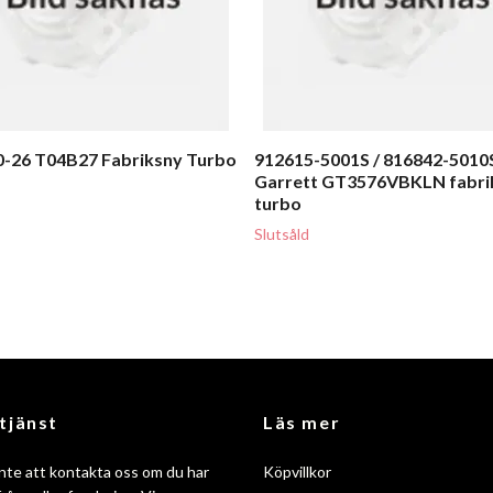
-26 T04B27 Fabriksny Turbo
912615-5001S / 816842-5010
Garrett GT3576VBKLN fabri
turbo
Slutsåld
tjänst
Läs mer
nte att kontakta oss om du har
Köpvillkor