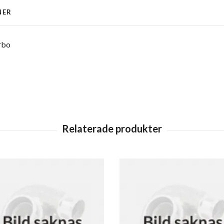
NER
rbo