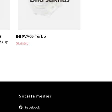
S
IHI 9VA05 Turbo
ksny
Slutsåld
Sociala medier
Facebook