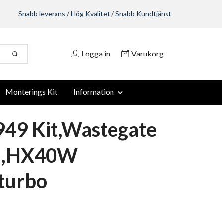
Snabb leverans / Hög Kvalitet / Snabb Kundtjänst
Logga in
Varukorg
Monterings Kit
Information
49 Kit,Wastegate
o,HX40W
turbo