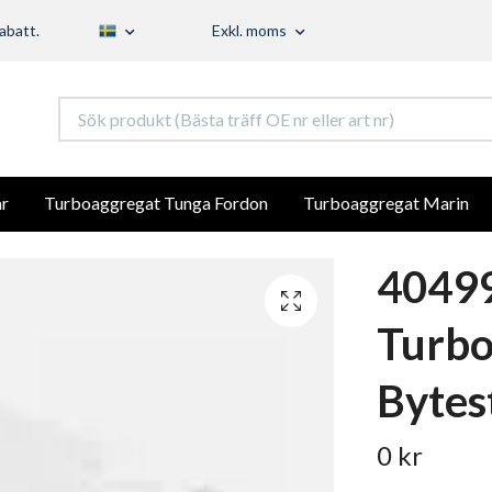
abatt.
Exkl. moms
r
Turboaggregat Tunga Fordon
Turboaggregat Marin
40499
Turb
Bytes
0 kr