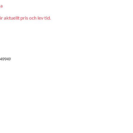
ra
 aktuellt pris och lev tid.
049949