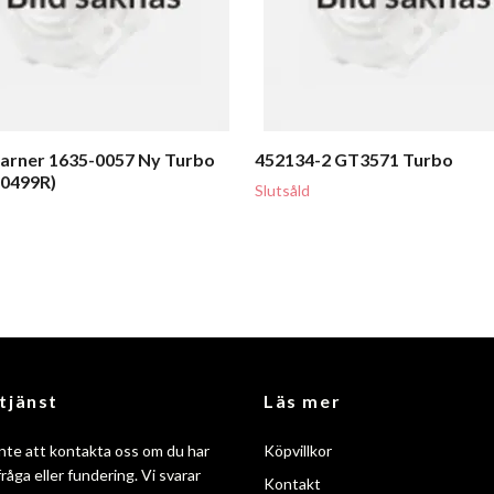
arner 1635-0057 Ny Turbo
452134-2 GT3571 Turbo
00499R)
Slutsåld
tjänst
Läs mer
nte att kontakta oss om du har
Köpvillkor
råga eller fundering. Vi svarar
Kontakt