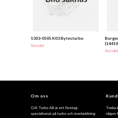
5303-0505 K03 Bytesturbo
Borgw
(1441
Slutsåld
Slutsåld
Om oss
Kund
GIK Turbo AB är ett företag
Tveka i
specialiserat på turbo och överladdning
någon f