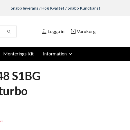
Snabb leverans / Hög Kvalitet / Snabb Kundtjänst
Logga in
Varukorg
Monterings Kit
Information
48 S1BG
turbo
ra