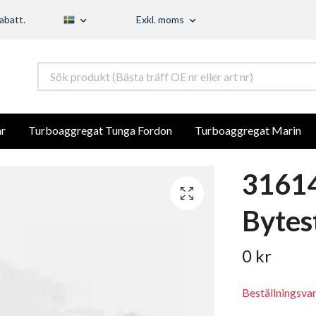
abatt.
Exkl. moms
r
Turboaggregat Tunga Fordon
Turboaggregat Marin
3161
Bytes
0 kr
Beställningsva