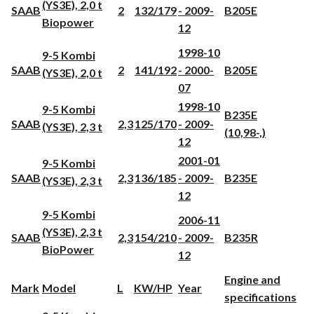
(YS3E), 2,0 t
SAAB
2
132/179
- 2009-
B205E
Biopower
12
1998-10
9-5 Kombi
SAAB
2
141/192
- 2000-
B205E
(YS3E), 2,0 t
07
1998-10
9-5 Kombi
B235E
SAAB
2,3
125/170
- 2009-
(YS3E), 2,3 t
(10,98-,)
12
2001-01
9-5 Kombi
SAAB
2,3
136/185
- 2009-
B235E
(YS3E), 2,3 t
12
9-5 Kombi
2006-11
(YS3E), 2,3 t
SAAB
2,3
154/210
- 2009-
B235R
BioPower
12
Engine and
Mark
Model
L
KW/HP
Year
specifications