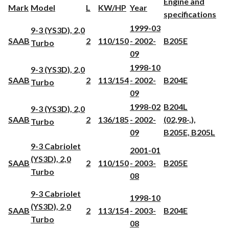
Engine and
Mark
Model
L
KW/HP
Year
specifications
1999-03
9-3 (YS3D), 2,0
SAAB
2
110/150
- 2002-
B205E
Turbo
09
1998-10
9-3 (YS3D), 2,0
SAAB
2
113/154
- 2002-
B204E
Turbo
09
1998-02
B204L
9-3 (YS3D), 2,0
SAAB
2
136/185
- 2002-
(02,98-,),
Turbo
09
B205E, B205L
9-3 Cabriolet
2001-01
(YS3D), 2,0
SAAB
2
110/150
- 2003-
B205E
Turbo
08
9-3 Cabriolet
1998-10
(YS3D), 2,0
SAAB
2
113/154
- 2003-
B204E
Turbo
08