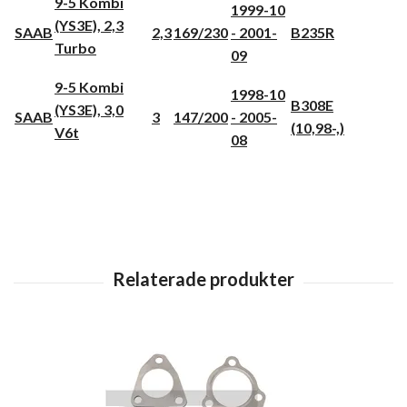
9-5 Kombi
1999-10
(YS3E), 2,3
SAAB
2,3
169/230
- 2001-
B235R
Turbo
09
9-5 Kombi
1998-10
B308E
(YS3E), 3,0
SAAB
3
147/200
- 2005-
(10,98-,)
V6t
08