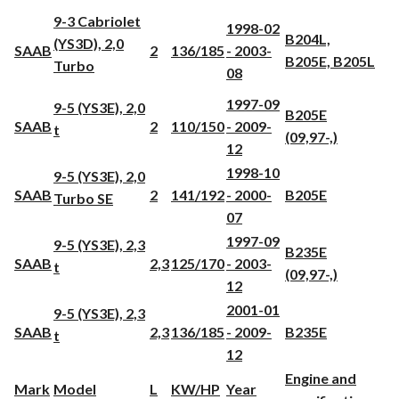
9-3 Cabriolet
1998-02
B204L,
(YS3D), 2,0
SAAB
2
136/185
- 2003-
B205E, B205L
Turbo
08
1997-09
9-5 (YS3E), 2,0
B205E
SAAB
2
110/150
- 2009-
t
(09,97-,)
12
1998-10
9-5 (YS3E), 2,0
SAAB
2
141/192
- 2000-
B205E
Turbo SE
07
1997-09
9-5 (YS3E), 2,3
B235E
SAAB
2,3
125/170
- 2003-
t
(09,97-,)
12
2001-01
9-5 (YS3E), 2,3
SAAB
2,3
136/185
- 2009-
B235E
t
12
Engine and
Mark
Model
L
KW/HP
Year