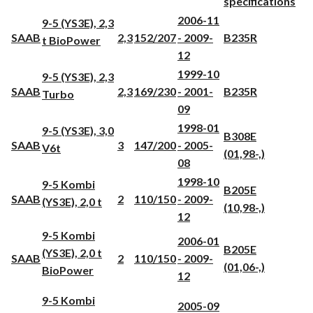
specifications
2006-11
9-5 (YS3E), 2,3
SAAB
2,3
152/207
- 2009-
B235R
t BioPower
12
1999-10
9-5 (YS3E), 2,3
SAAB
2,3
169/230
- 2001-
B235R
Turbo
09
1998-01
9-5 (YS3E), 3,0
B308E
SAAB
3
147/200
- 2005-
V6t
(01,98-,)
08
1998-10
9-5 Kombi
B205E
SAAB
2
110/150
- 2009-
(YS3E), 2,0 t
(10,98-,)
12
9-5 Kombi
2006-01
B205E
(YS3E), 2,0 t
SAAB
2
110/150
- 2009-
(01,06-,)
BioPower
12
9-5 Kombi
2005-09