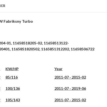
NER
W Fabriksny Turbo
04-01,
11658518205-02,
11658513122-
20401,
1165851820502,
1165851312202,
11658506722
L
KW/HP
Year
2
85/116
2011-07 - 2015-02
2
100/136
2011-07 - 2019-06
2
105/143
2011-07 - 2015-02