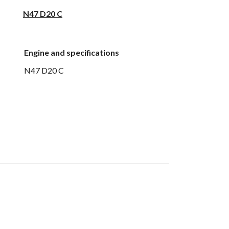
N47 D20 C
Engine and specifications
N47 D20 C