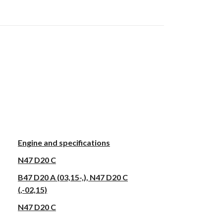
Engine and specifications
N47 D20 C
B47 D20 A (03,15-,), N47 D20 C
(,-02,15)
N47 D20 C