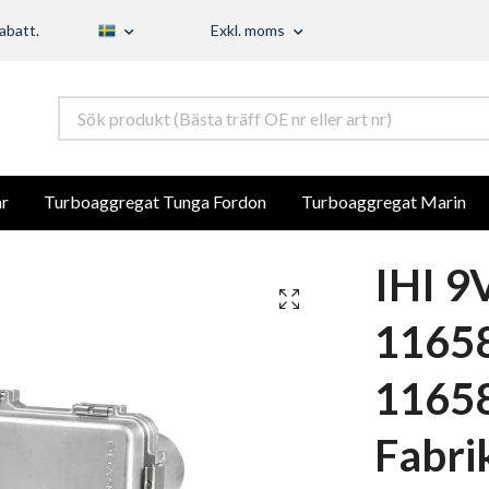
abatt.
Exkl. moms
r
Turboaggregat Tunga Fordon
Turboaggregat Marin
IHI 9
1165
1165
Fabri