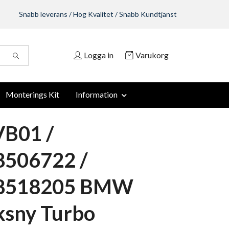
Snabb leverans / Hög Kvalitet / Snabb Kundtjänst
Logga in
Varukorg
Monterings Kit
Information
VB01 /
8506722 /
8518205 BMW
ksny Turbo