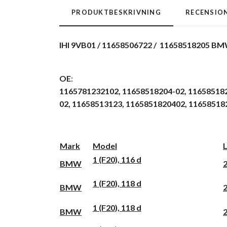
PRODUKTBESKRIVNING
RECENSIO
IHI 9VB01 / 11658506722 / 11658518205 BM
OE
:
1165781232102,
11658518204-02,
116585182
02,
11658513123,
1165851820402,
11658518
Mark
Model
1 (F20), 116 d
BMW
1 (F20), 118 d
BMW
1 (F20), 118 d
BMW