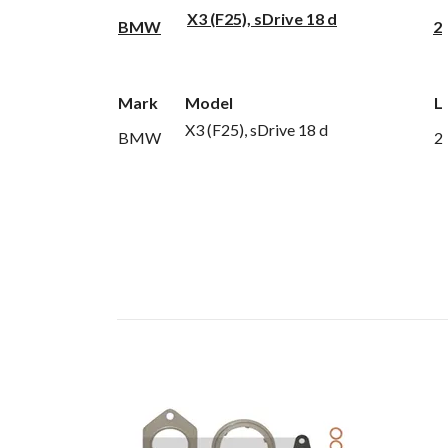
X3 (F25), sDrive 18 d
BMW
2
Mark
Model
L
X3 (F25), sDrive 18 d
BMW
2