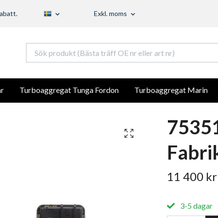
abatt.
Exkl. moms
r
Turboaggregat Tunga Fordon
Turboaggregat Marin
7535
Fabri
11 400 kr
3-5 dagar