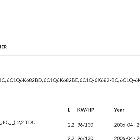
NER
C,
6C1Q6K682BD,
6C1Q6K682BE,
6C1Q-6K682-BC,
6C1Q-6K
L
KW/HP
Year
, FC_ _), 2,2 TDCi
2,2
96/130
2006-04 - 
2,2
96/130
2006-04 - 