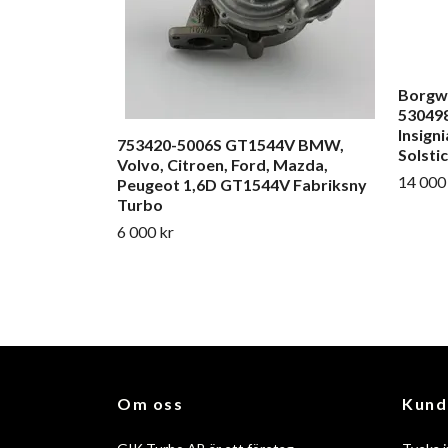
Borgw
530498
Insigni
753420-5006S GT1544V BMW,
Solsti
Volvo, Citroen, Ford, Mazda,
14 000
Peugeot 1,6D GT1544V Fabriksny
Turbo
6 000 kr
Om oss
Kund