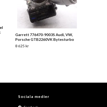
el
c
Garrett 776470-9003S Audi, VW,
Porsche GTB2260VK Bytesturbo
8 625 kr
Sociala medier