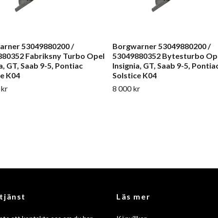
arner 53049880200 /
Borgwarner 53049880200 /
80352 Fabriksny Turbo Opel
53049880352 Bytesturbo Op
a, GT, Saab 9-5, Pontiac
Insignia, GT, Saab 9-5, Pontia
ce K04
Solstice K04
 kr
8 000 kr
tjänst
Läs mer