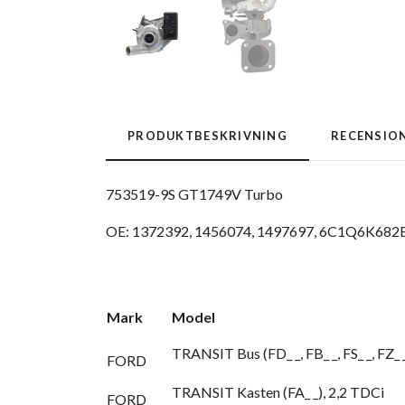
PRODUKTBESKRIVNING
RECENSIO
753519-9S GT1749V Turbo
OE: 1372392,
1456074,
1497697,
6C1Q6K682B
Mark
Model
TRANSIT Bus (FD_ _, FB_ _, FS_ _, FZ_ _
FORD
TRANSIT Kasten (FA_ _), 2,2 TDCi
FORD