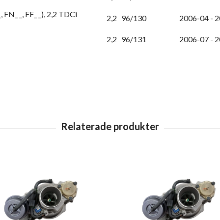
FN_ _, FF_ _), 2,2 TDCi
2,2
96/130
2006-04 - 
2,2
96/131
2006-07 - 