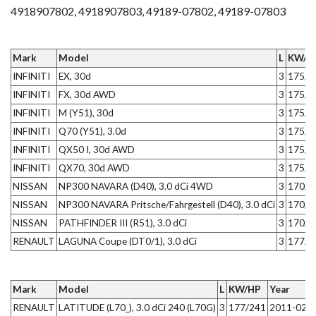
4918907802, 4918907803, 49189-07802, 49189-07803
Mark
Model
L
KW/H
INFINITI
EX, 30d
3
175/2
INFINITI
FX, 30d AWD
3
175/2
INFINITI
M (Y51), 30d
3
175/2
INFINITI
Q70 (Y51), 3.0d
3
175/2
INFINITI
QX50 I, 30d AWD
3
175/2
INFINITI
QX70, 30d AWD
3
175/2
NISSAN
NP300 NAVARA (D40), 3.0 dCi 4WD
3
170/2
NISSAN
NP300 NAVARA Pritsche/Fahrgestell (D40), 3.0 dCi
3
170/2
NISSAN
PATHFINDER III (R51), 3.0 dCi
3
170/2
RENAULT
LAGUNA Coupe (DT0/1), 3.0 dCi
3
177/2
Mark
Model
L
KW/HP
Year
RENAULT
LATITUDE (L70_), 3.0 dCi 240 (L70G)
3
177/241
2011-02