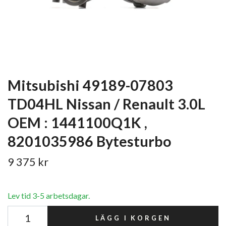
Mitsubishi 49189-07803
TD04HL Nissan / Renault 3.0L
OEM : 1441100Q1K ,
8201035986 Bytesturbo
9 375 kr
Lev tid 3-5 arbetsdagar.
LÄGG I KORGEN