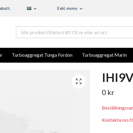
abatt.
Exkl. moms
r
Turboaggregat Tunga Fordon
Turboaggregat Marin
IHI9V
0 kr
Beställningsva
Kontakta oss för