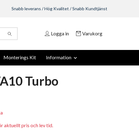
Snabb leverans / Hög Kvalitet / Snabb Kundtjänst
Logga in
Varukorg
Monterings Kit
Information
A10 Turbo
ra
 aktuellt pris och lev tid.