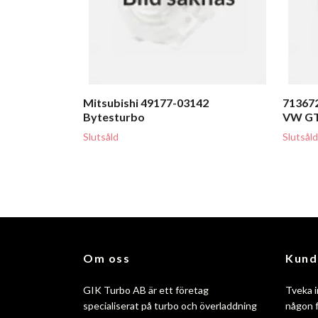
Mitsubishi 49177-03142
713672
Bytesturbo
VW GT
Slutsåld
Slutsåld
Om oss
Kund
GIK Turbo AB är ett företag
Tveka i
specialiserat på turbo och överladdning
någon f