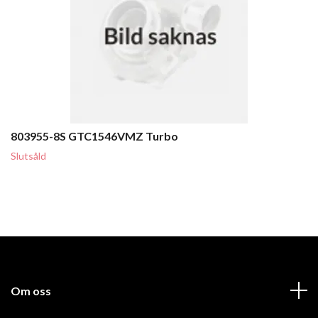
803955-8S GTC1546VMZ Turbo
Slutsåld
Om oss