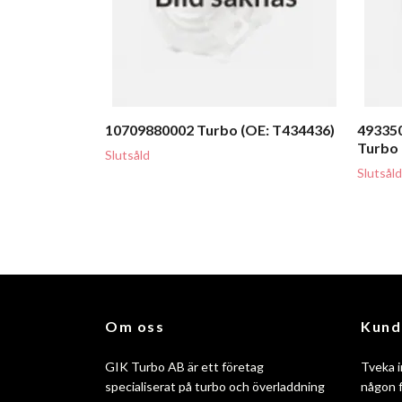
10709880002 Turbo (OE: T434436)
49335
Turbo
Slutsåld
Slutsåld
Om oss
Kund
GIK Turbo AB är ett företag
Tveka i
specialiserat på turbo och överladdning
någon f