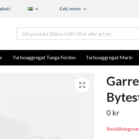
abatt.
Exkl. moms
r
Turboaggregat Tunga Fordon
Turboaggregat Marin
Garre
Bytes
0 kr
Beställningsva