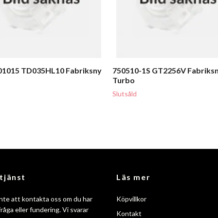
01015 TD035HL10 Fabriksny
750510-1S GT2256V Fabriks
Turbo
Slutsåld
tjänst
Läs mer
nte att kontakta oss om du har
Köpvillkor
råga eller fundering. Vi svarar
Kontakt