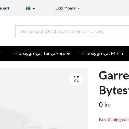
abatt.
Exkl. moms
r
Turboaggregat Tunga Fordon
Turboaggregat Marin
Garre
Bytes
0 kr
Beställningsva