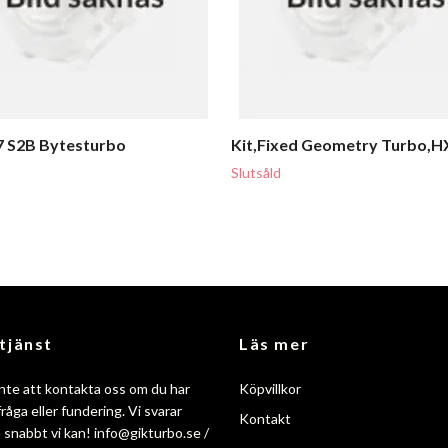
7 S2B Bytesturbo
Kit,Fixed Geometry Turbo,H
Slutsåld
tjänst
Läs mer
nte att kontakta oss om du har
Köpvillkor
råga eller fundering. Vi svarar
Kontakt
så snabbt vi kan!
info@gikturbo.se
/