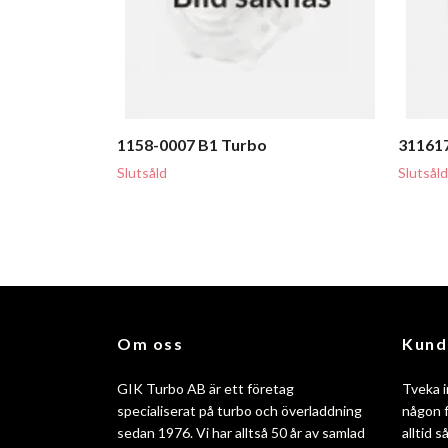
1158-0007 B1 Turbo
31161
Slutsåld
Slutsåld
Om oss
Kund
GIK Turbo AB är ett företag
Tveka i
specialiserat på turbo och överladdning
någon f
sedan 1976. Vi har alltså 50 år av samlad
alltid 