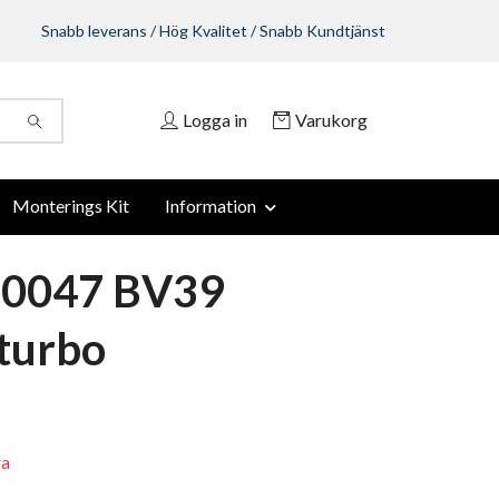
Snabb leverans / Hög Kvalitet / Snabb Kundtjänst
Logga in
Varukorg
Monterings Kit
Information
-0047 BV39
turbo
ra