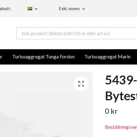
abatt.
Exkl. moms
r
Turboaggregat Tunga Fordon
Turboaggregat Marin
5439
Bytes
0 kr
Beställningsva