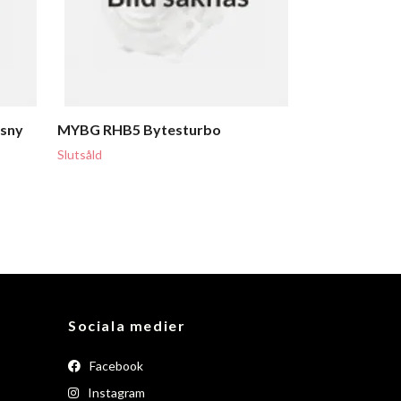
ksny
MYBG RHB5 Bytesturbo
Slutsåld
Sociala medier
Facebook
Instagram