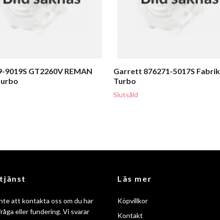
9-9019S GT2260V REMAN
Garrett 876271-5017S Fabri
turbo
Turbo
Slutsåld
tjänst
Läs mer
nte att kontakta oss om du har
Köpvillkor
råga eller fundering. Vi svarar
Kontakt