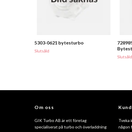
5303-0621 bytesturbo
72898
Bytes
Slutsåld
Slutsåld
Om oss
Kund
GIK Turbo AB är ett företag
Tveka i
specialiserat på turbo och överladdning
någon f