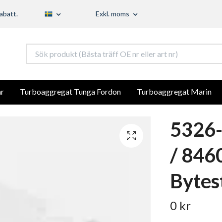
abatt.
Exkl. moms
r
Turboaggregat Tunga Fordon
Turboaggregat Marin
5326
/ 846
Bytes
0 kr