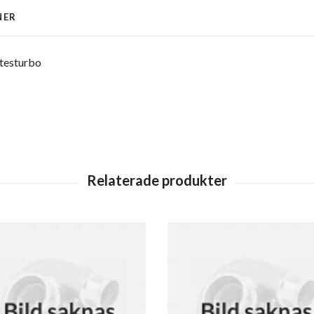
NER
testurbo