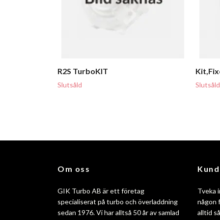
R2S TurboKIT
Kit,Fi
Slutsåld
Slutsåld
Om oss
Kund
GIK Turbo AB är ett företag
Tveka i
specialiserat på turbo och överladdning
någon f
sedan 1976. Vi har alltså 50 år av samlad
alltid 