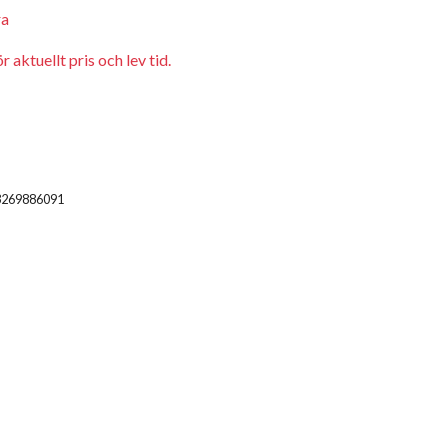
ra
 aktuellt pris och lev tid.
3269886091