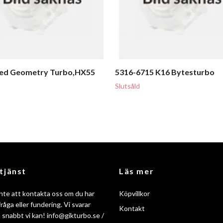
xed Geometry Turbo,HX55
5316-6715 K16 Bytesturbo
Slutsåld
tjänst
Läs mer
nte att kontakta oss om du har
Köpvillkor
råga eller fundering. Vi svarar
Kontakt
så snabbt vi kan!
info@gikturbo.se
/