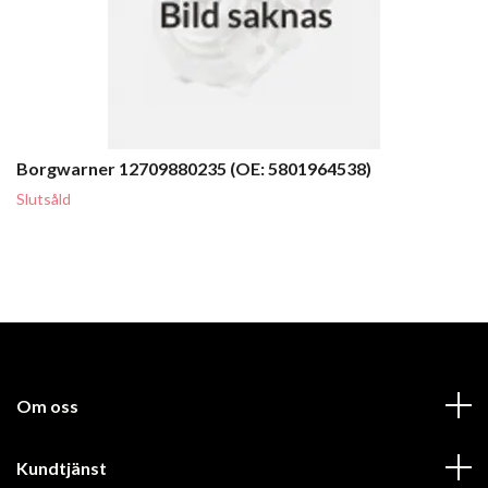
Borgwarner 12709880235 (OE: 5801964538)
Slutsåld
Om oss
Kundtjänst