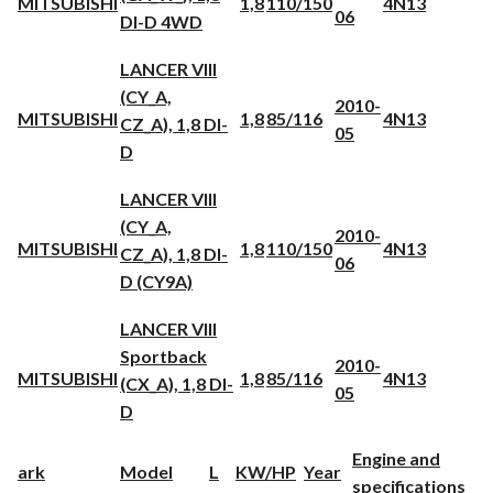
MITSUBISHI
1,8
110/150
4N13
06
DI-D 4WD
LANCER VIII
(CY_A,
2010-
MITSUBISHI
1,8
85/116
4N13
CZ_A), 1,8 DI-
05
D
LANCER VIII
(CY_A,
2010-
MITSUBISHI
1,8
110/150
4N13
CZ_A), 1,8 DI-
06
D (CY9A)
LANCER VIII
Sportback
2010-
MITSUBISHI
1,8
85/116
4N13
(CX_A), 1,8 DI-
05
D
Engine and
ark
Model
L
KW/HP
Year
specifications