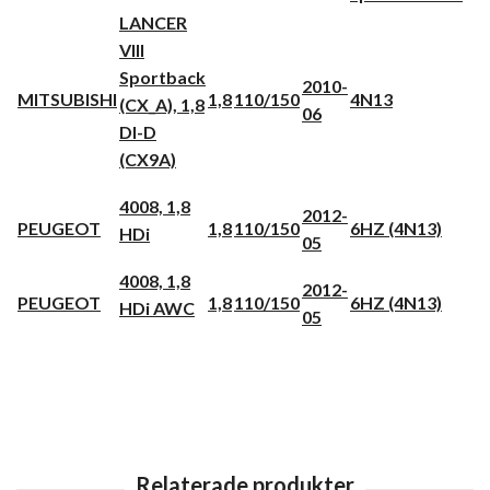
LANCER
VIII
Sportback
2010-
MITSUBISHI
1,8
110/150
4N13
(CX_A), 1,8
06
DI-D
(CX9A)
4008, 1,8
2012-
PEUGEOT
1,8
110/150
6HZ (4N13)
HDi
05
4008, 1,8
2012-
PEUGEOT
1,8
110/150
6HZ (4N13)
HDi AWC
05