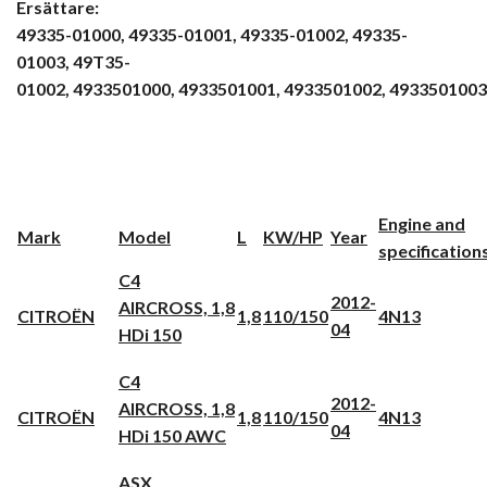
Ersättare:
49335-01000, 49335-01001,
49335-01002, 49335-
01003,
49T35-
01002, 4933501000,
4933501001, 4933501002,
4933501003
Engine and
Mark
Model
L
KW/HP
Year
specification
C4
2012-
AIRCROSS, 1,8
CITROËN
1,8
110/150
4N13
04
HDi 150
C4
2012-
AIRCROSS, 1,8
CITROËN
1,8
110/150
4N13
04
HDi 150 AWC
ASX