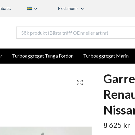
abatt.
Exkl. moms
r
Turboaggregat Tunga Fordon
Turboaggregat Marin
Garre
Renau
Nissa
8 625 kr