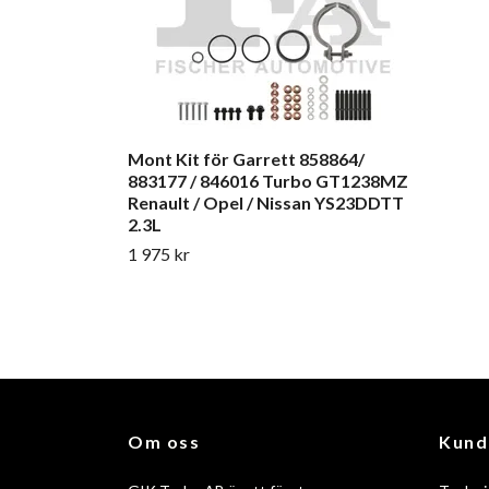
Mont Kit för Garrett 858864/
883177 / 846016 Turbo GT1238MZ
Renault / Opel / Nissan YS23DDTT
2.3L
1 975 kr
Om oss
Kund