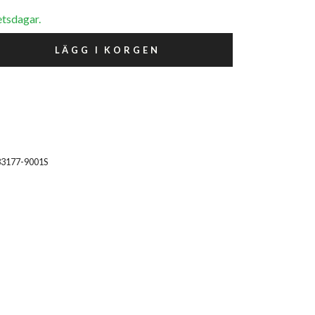
etsdagar.
LÄGG I KORGEN
83177-9001S