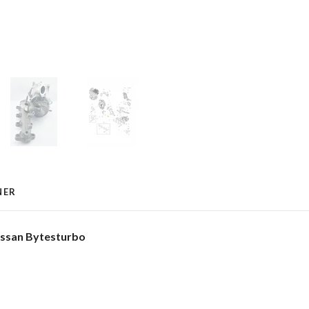
NER
issan Bytesturbo