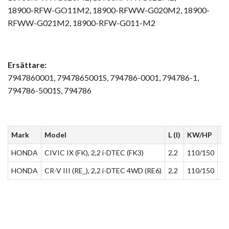
18900-RFW-GO11M2, 18900-RFWW-G020M2, 18900-
RFWW-G021M2, 18900-RFW-G011-M2
Ersättare:
7947860001, 7947865001S, 794786-0001, 794786-1,
794786-5001S, 794786
Mark
Model
L (l)
KW/HP
Ye
HONDA
CIVIC IX (FK), 2,2 i-DTEC (FK3)
2,2
110/150
20
HONDA
CR-V III (RE_), 2,2 i-DTEC 4WD (RE6)
2,2
110/150
20