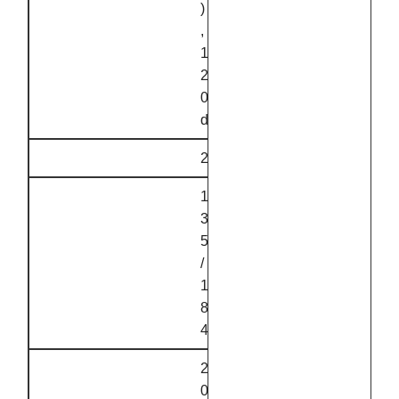
)
,
1
2
0
d
2
1
3
5
/
1
8
4
2
0