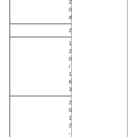
2
0
d
2
1
2
0
/
1
6
3
2
0
1
2
‑