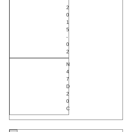
2
0
1
5
‑
0
2
N
4
7
D
2
0
C