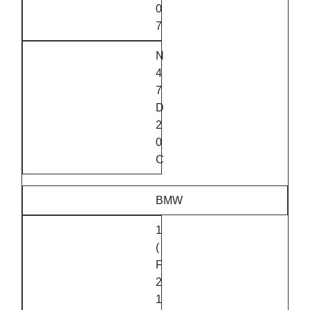
0
7
N
4
7
D
2
0
C
BMW
1
(
F
2
1