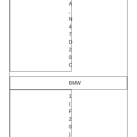
A
,
N
4
7
D
2
0
C
BMW
1
(
F
2
0
)