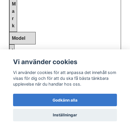
M
a
r
k
Model
L
Vi använder cookies
K
W/
Vi använder cookies för att anpassa det innehåll som
HP
visas för dig och för att du ska få bästa tänkbara
upplevelse när du handlar hos oss.
Year
Godkänn alla
Engine and specifications
Inställningar
B
M