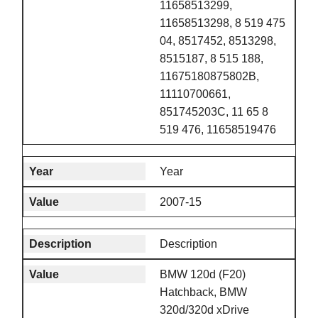
11658513299,
11658513298, 8 519 475
04, 8517452, 8513298,
8515187, 8 515 188,
11675180875802B,
11110700661,
851745203C, 11 65 8
519 476, 11658519476
Year
2007-15
Description
BMW 120d (F20)
Hatchback, BMW
320d/320d xDrive