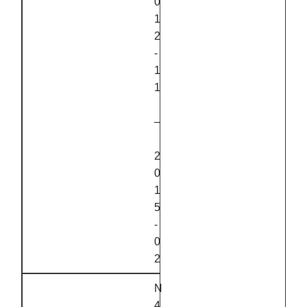
0
1
2
‑
1
1
–
2
0
1
5
‑
0
2
N
4