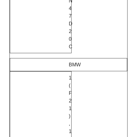
N
4
7
D
2
0
C
BMW
1
(
F
2
1
)
,
1