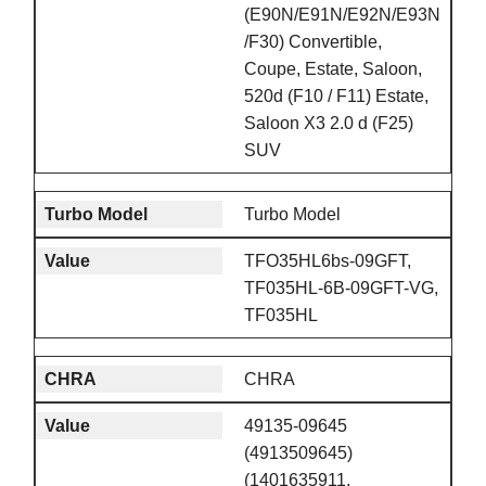
(E90N/E91N/E92N/E93N
/F30) Convertible,
Coupe, Estate, Saloon,
520d (F10 / F11) Estate,
Saloon X3 2.0 d (F25)
SUV
Turbo Model
TFO35HL6bs-09GFT,
TF035HL-6B-09GFT-VG,
TF035HL
CHRA
49135-09645
(4913509645)
(1401635911,