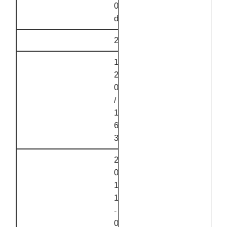
0
d
2
1
2
0
/
1
6
3
2
0
1
1
‑
0