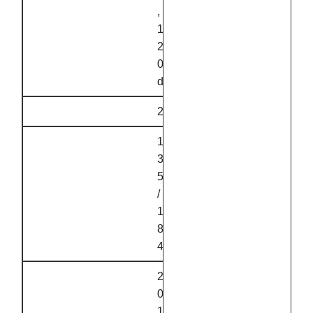
,
1
2
0
d
2
1
3
5
/
1
8
4
2
0
1