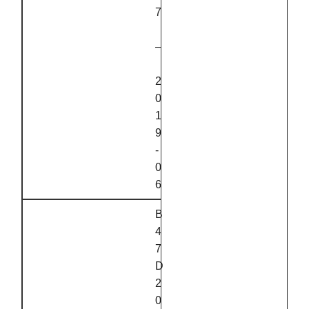
7
–
2
0
1
9
‑
0
6
B
4
7
D
2
0