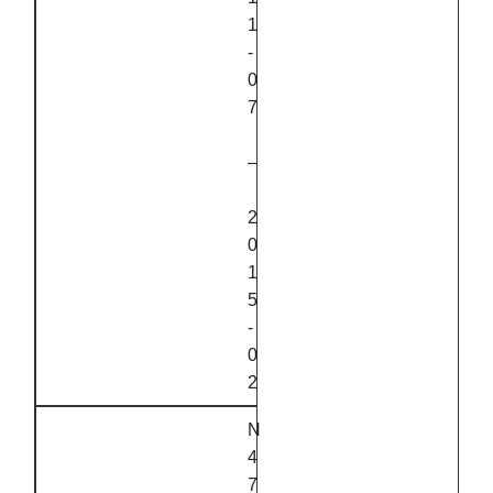
1
‑
0
7
–
2
0
1
5
‑
0
2
N
4
7