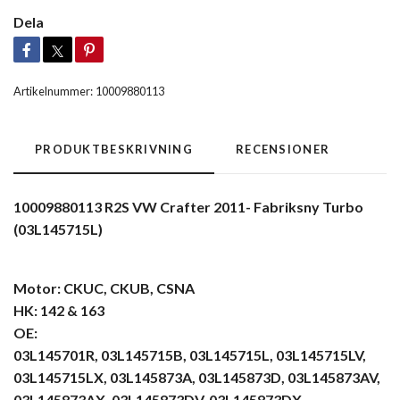
Dela
Artikelnummer:
10009880113
PRODUKTBESKRIVNING
RECENSIONER
10009880113 R2S VW Crafter 2011- Fabriksny Turbo
(03L145715L)
Motor: CKUC, CKUB, CSNA
HK: 142 & 163
OE:
03L145701R, 03L145715B, 03L145715L, 03L145715LV,
03L145715LX, 03L145873A, 03L145873D, 03L145873AV,
03L145873AX, 03L145873DV, 03L145873DX,