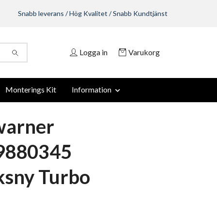
Snabb leverans / Hög Kvalitet / Snabb Kundtjänst
Logga in
Varukorg
Monterings Kit
Information
warner
9880345
ksny Turbo