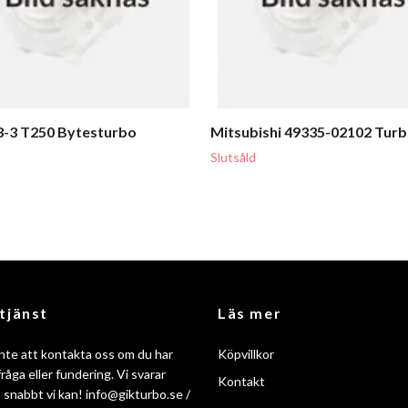
-3 T250 Bytesturbo
Mitsubishi 49335-02102 Tur
Slutsåld
tjänst
Läs mer
nte att kontakta oss om du har
Köpvillkor
råga eller fundering. Vi svarar
Kontakt
så snabbt vi kan!
info@gikturbo.se
/