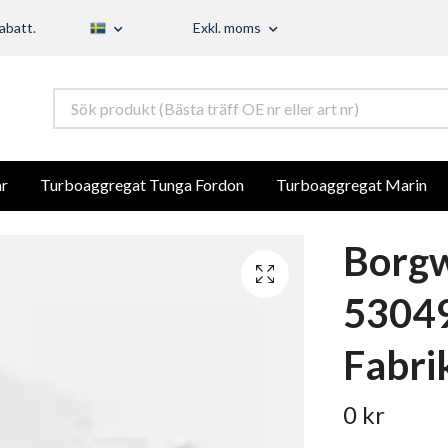
abatt.
Exkl. moms
r
Turboaggregat Tunga Fordon
Turboaggregat Marin
Borg
5304
Fabri
0 kr