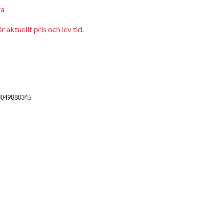
ra
 aktuellt pris och lev tid.
3049880345