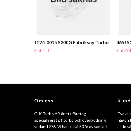
1274-0015 S200G Fabriksny Turbo
465153
Slutsåld
Slutsåld
Om oss
Kund
GIK Turbo AB är ett företag
Tveka i
specialiserat på turbo och överladdning
någon f
sedan 1976. Vi har alltså 50 år av samlad
alltid 