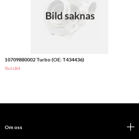
10709880002 Turbo (OE: T434436)
Slutsåld
Om oss