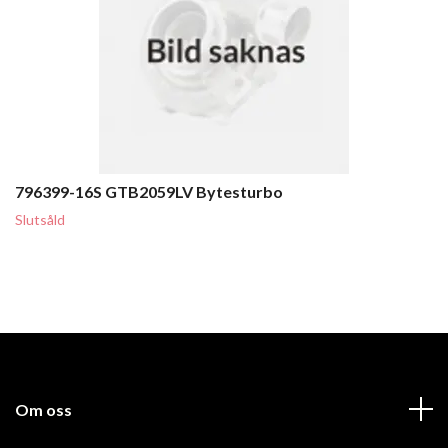
796399-16S GTB2059LV Bytesturbo
Slutsåld
Om oss