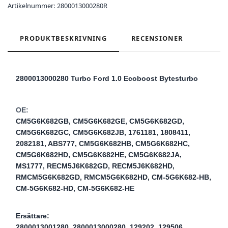
Artikelnummer:
2800013000280R
PRODUKTBESKRIVNING
RECENSIONER
2800013000280 Turbo Ford 1.0 Ecoboost Bytesturbo
OE:
CM5G6K682GB, CM5G6K682GE, CM5G6K682GD,
CM5G6K682GC, CM5G6K682JB, 1761181, 1808411,
2082181, ABS777, CM5G6K682HB, CM5G6K682HC,
CM5G6K682HD, CM5G6K682HE, CM5G6K682JA,
MS1777, RECM5J6K682GD, RECM5J6K682HD,
RMCM5G6K682GD, RMCM5G6K682HD, CM-5G6K682-HB,
CM-5G6K682-HD, CM-5G6K682-HE
Ersättare:
2800013001280, 2800013000280, 129202, 129506,