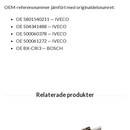
OEM-referensnummer jämfört med originaldelsnumret:
OE 5801540211 — IVECO
OE 504341488 — IVECO
OE 500060378 — IVECO
OE 500061272 — IVECO
OE BX-CRI3 — BOSCH