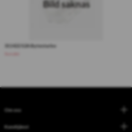
311422 S2A Bytesturbo
Slutsåld
Om oss
Kundtjänst