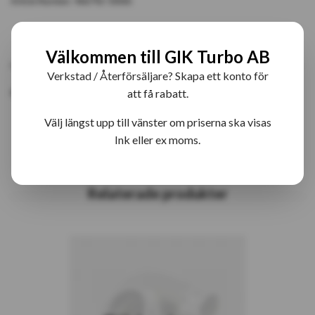
Article Number:
466742-5006S
PRODUKTBESKRIVNING
RECENSIONER
Välkommen till GIK Turbo AB
Verkstad / Återförsäljare? Skapa ett konto för
466742-6 T04E10 Bytesturbo
att få rabatt.
Välj längst upp till vänster om priserna ska visas
Ink eller ex moms.