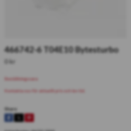
466742-6 T04E10 Bytesturbo
0 kr
Beställningsvara
Kontakta oss för aktuellt pris och lev tid.
Share