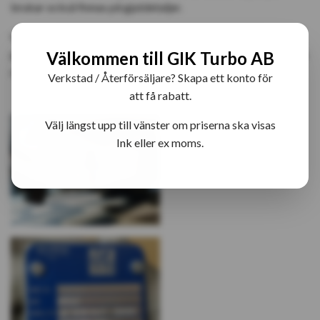
brukar också finnas på gjutdetaljer.
OBS!
I normalfallet behöver man inte läsa av turbons nr. För
personbilar kan vi oftast få fram tillräckliga uppgifter genom
Välkommen till GIK Turbo AB
registreringsnumret.
Verkstad / Återförsäljare? Skapa ett konto för
att få rabatt.
Välj längst upp till vänster om priserna ska visas
Ink eller ex moms.