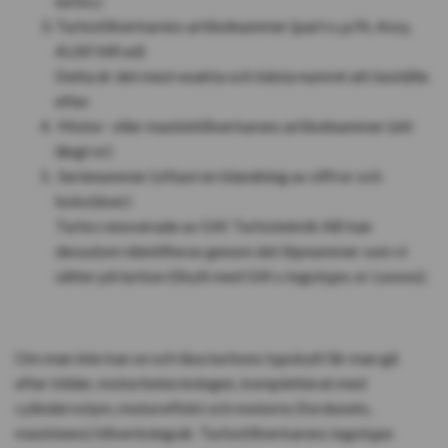
turbo.)
Turbotillverkarens artikelnummer (part n, p/N, Assy,
AUSF.NR ed)
Detta är det mest exakta och bästa numret att beställa
efter.
Motor- eller maskintillverkarens artikelnummer (ett
långt nr)
Serienummer (oftast en blandning av siffror och
bokstäver)
Turbo renoverade av GIK Turboteknik AB kan
dessutom identifieras genom det löpnummer som vi
sätter på turbon (Skylt med GIK:s logotype, nr Lxxxxx).
Om man inte kan se och läsa turbons typskylt får man gå
efter bilder, motorbeteckningen, kompletterat med
cylindervolym, motoreffekt och motorns (fordonets,
maskinens) tillverkningsår. Turbotillverkarens logotype