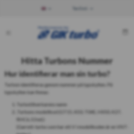
Tax Excl.
Hitta Turbons Nummer
Hur identifierar man sin turbo?
Turbon identifieras genom nummer på typskylten. På
typskylten kan finnas:
Turbotillverkarens namn
.Turbons modellkod (GT15, K03, T04E, HX50, K27,
RHC6, S3 ed.)
(Garrett-turbo som har ett V i modellkoden är en VNT-